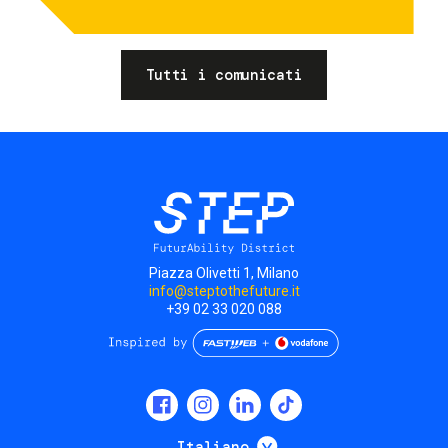
Tutti i comunicati
Piazza Olivetti 1, Milano
info@steptothefuture.it
+39 02 33 020 088
Social
menu
Mostra ulteriori
Italiano