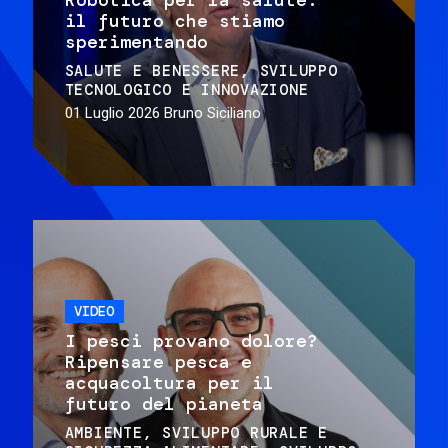
il futuro che stiamo
sperimentando
SALUTE E BENESSERE
SVILUPPO
TECNOLOGICO E INNOVAZIONE
01 Luglio 2026
Bruno Siciliano
VIDEO
I pesci provano dolore?
Ripensare pesca e
acquacoltura per il
futuro del pianeta
AMBIENTE
SVILUPPO RURALE E