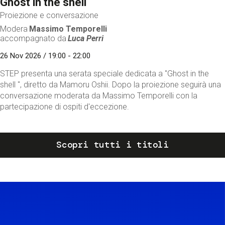
Ghost in the shell
Proiezione e conversazione
Modera
Massimo Temporelli
accompagnato da
Luca Perri
26 Nov 2026 / 19:00 - 22:00
STEP presenta una serata speciale dedicata a "Ghost in the
shell ", diretto da Mamoru Oshii. Dopo la proiezione seguirà una
conversazione moderata da Massimo Temporelli con la
partecipazione di ospiti d'eccezione.
Scopri tutti i titoli