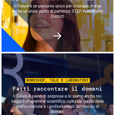
Il Futuro è un percorso unico per chiunque, ma ha
anche un unico punto di partenza: STEP FuturAbility
District.
Immagine
WORKSHOP, TALK E LABORATORI
Fatti raccontare il domani
Il Futuro è pieno di sorprese e lo siamo anche noi.
Segui il programma scientifico-culturale curato dalle
professioniste e i professionisti del mondo di
domani.