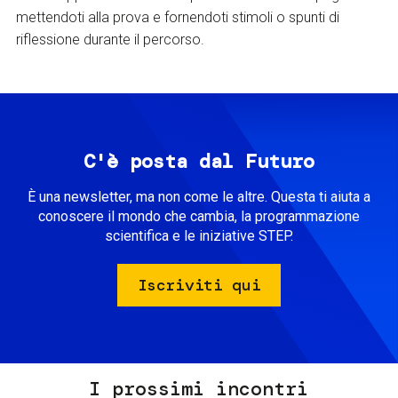
mettendoti alla prova e fornendoti stimoli o spunti di
riflessione durante il percorso.
C'è posta dal Futuro
È una newsletter, ma non come le altre. Questa ti aiuta a
conoscere il mondo che cambia, la programmazione
scientifica e le iniziative STEP.
Iscriviti qui
I prossimi incontri