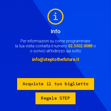
Image
Info
Per informazioni su come programmare
la tua visita contatta il numero
02.3302.0088
o
o scrivici all'indirizzo qui sotto
info@steptothefuture.it
Acquista il tuo biglietto
Regala STEP