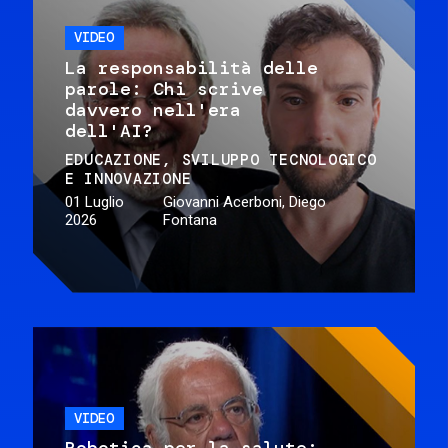
VIDEO
La responsabilità delle
parole: Chi scrive
davvero nell'era
dell'AI?
EDUCAZIONE
SVILUPPO TECNOLOGICO
E INNOVAZIONE
01 Luglio
Giovanni Acerboni, Diego
2026
Fontana
VIDEO
Robotica per la salute: