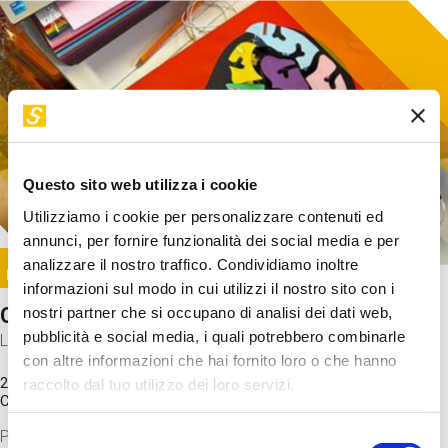
Questo sito web utilizza i cookie
Utilizziamo i cookie per personalizzare contenuti ed
annunci, per fornire funzionalità dei social media e per
Image
analizzare il nostro traffico. Condividiamo inoltre
SUNDAY@STEP
informazioni sul modo in cui utilizzi il nostro sito con i
Come funziona il cervello?
nostri partner che si occupano di analisi dei dati web,
pubblicità e social media, i quali potrebbero combinarle
Laboratorio
con altre informazioni che hai fornito loro o che hanno
20 Set 2026 / 11:15 - 13:00
raccolto dal tuo utilizzo dei loro servizi.
Costo
gratuito
Proveremo a costruire un cervello in cartoncino cercando di
Selezione