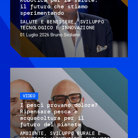
il futuro che stiamo
sperimentando
SALUTE E BENESSERE
SVILUPPO
TECNOLOGICO E INNOVAZIONE
01 Luglio 2026
Bruno Siciliano
VIDEO
I pesci provano dolore?
Ripensare pesca e
acquacoltura per il
futuro del pianeta
AMBIENTE
SVILUPPO RURALE E