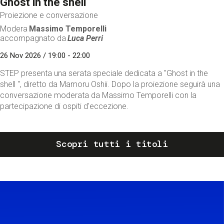
Ghost in the shell
Proiezione e conversazione
Modera
Massimo Temporelli
accompagnato da
Luca Perri
26 Nov 2026 / 19:00 - 22:00
STEP presenta una serata speciale dedicata a "Ghost in the
shell ", diretto da Mamoru Oshii. Dopo la proiezione seguirà una
conversazione moderata da Massimo Temporelli con la
partecipazione di ospiti d'eccezione.
Scopri tutti i titoli