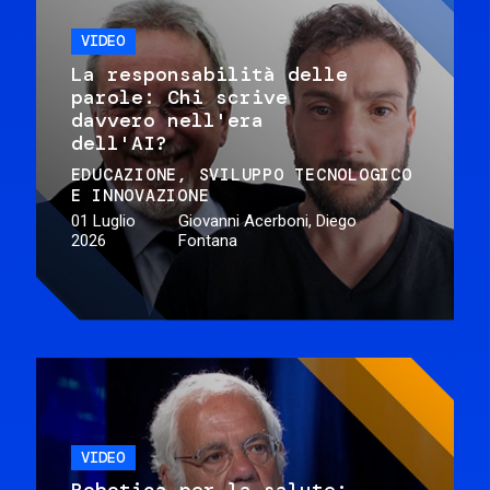
VIDEO
La responsabilità delle
parole: Chi scrive
davvero nell'era
dell'AI?
EDUCAZIONE
SVILUPPO TECNOLOGICO
E INNOVAZIONE
01 Luglio
Giovanni Acerboni, Diego
2026
Fontana
VIDEO
Robotica per la salute: