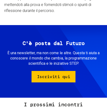
mettendoti alla prova e fornendoti stimoli o spunti di
riflessione durante il percorso.
C'è posta dal Futuro
È una newsletter, ma non come le altre. Questa ti aiuta a
conoscere il mondo che cambia, la programmazione
scientifica e le iniziative STEP.
Iscriviti qui
I prossimi incontri