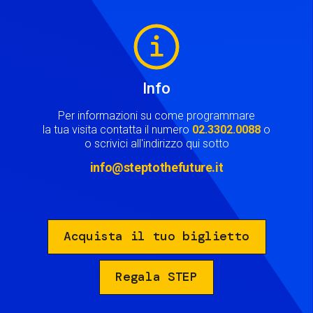
Image
Info
Per informazioni su come programmare
la tua visita contatta il numero
02.3302.0088
o
o scrivici all'indirizzo qui sotto
info@steptothefuture.it
Acquista il tuo biglietto
Regala STEP