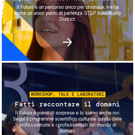
Il Futuro è un percorso unico per chiunque, ma ha
anche un unico punto di partenza: STEP FuturAbility
District.
Immagine
WORKSHOP, TALK E LABORATORI
Fatti raccontare il domani
Il Futuro è pieno di sorprese e lo siamo anche noi.
Segui il programma scientifico-culturale curato dalle
professioniste e i professionisti del mondo di
domani.