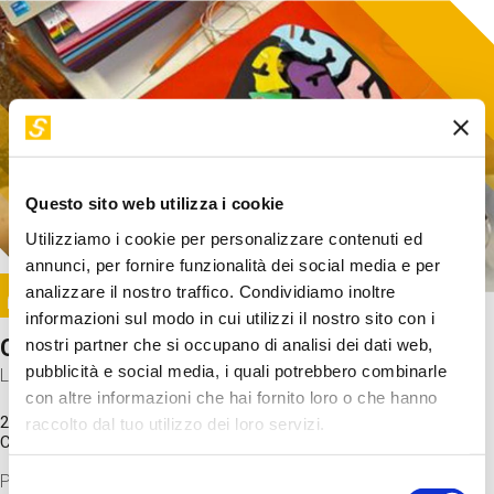
Questo sito web utilizza i cookie
Utilizziamo i cookie per personalizzare contenuti ed
annunci, per fornire funzionalità dei social media e per
Image
analizzare il nostro traffico. Condividiamo inoltre
SUNDAY@STEP
informazioni sul modo in cui utilizzi il nostro sito con i
Come funziona il cervello?
nostri partner che si occupano di analisi dei dati web,
pubblicità e social media, i quali potrebbero combinarle
Laboratorio
con altre informazioni che hai fornito loro o che hanno
20 Set 2026 / 11:15 - 13:00
raccolto dal tuo utilizzo dei loro servizi.
Costo
gratuito
Proveremo a costruire un cervello in cartoncino cercando di
Selezione