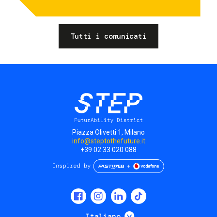
Tutti i comunicati
Piazza Olivetti 1, Milano
info@steptothefuture.it
+39 02 33 020 088
Social
menu
Mostra ulteriori
Italiano