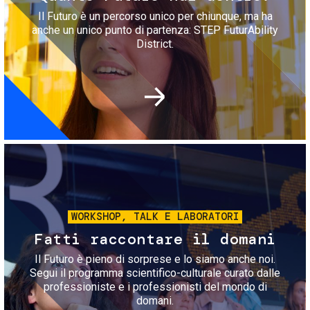
Il Futuro è un percorso unico per chiunque, ma ha
anche un unico punto di partenza: STEP FuturAbility
District.
Immagine
WORKSHOP, TALK E LABORATORI
Fatti raccontare il domani
Il Futuro è pieno di sorprese e lo siamo anche noi.
Segui il programma scientifico-culturale curato dalle
professioniste e i professionisti del mondo di
domani.