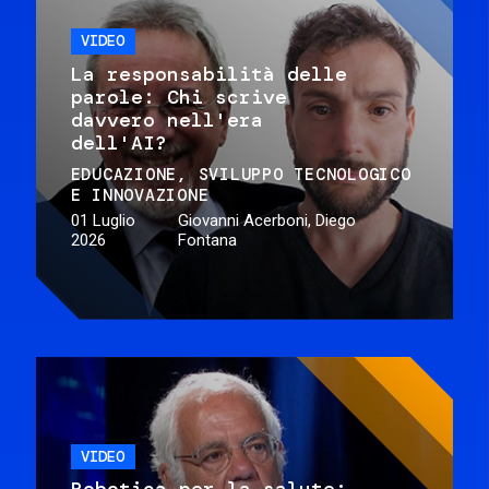
VIDEO
La responsabilità delle
parole: Chi scrive
davvero nell'era
dell'AI?
EDUCAZIONE
SVILUPPO TECNOLOGICO
E INNOVAZIONE
01 Luglio
Giovanni Acerboni, Diego
2026
Fontana
VIDEO
Robotica per la salute: