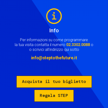
Image
Info
Per informazioni su come programmare
la tua visita contatta il numero
02.3302.0088
o
o scrivici all'indirizzo qui sotto
info@steptothefuture.it
Acquista il tuo biglietto
Regala STEP