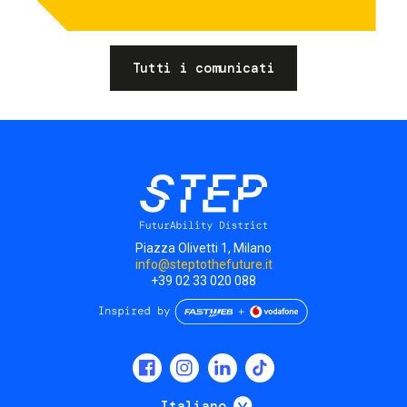
Tutti i comunicati
Piazza Olivetti 1, Milano
info@steptothefuture.it
+39 02 33 020 088
Social
menu
Mostra ulteriori
Italiano