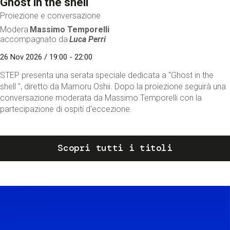
Ghost in the shell
Proiezione e conversazione
Modera
Massimo Temporelli
accompagnato da
Luca Perri
26 Nov 2026 / 19:00 - 22:00
STEP presenta una serata speciale dedicata a "Ghost in the
shell ", diretto da Mamoru Oshii. Dopo la proiezione seguirà una
conversazione moderata da Massimo Temporelli con la
partecipazione di ospiti d'eccezione.
Scopri tutti i titoli