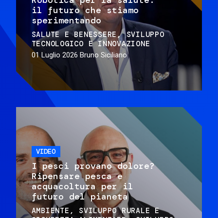
il futuro che stiamo
sperimentando
SALUTE E BENESSERE
SVILUPPO
TECNOLOGICO E INNOVAZIONE
01 Luglio 2026
Bruno Siciliano
VIDEO
I pesci provano dolore?
Ripensare pesca e
acquacoltura per il
futuro del pianeta
AMBIENTE
SVILUPPO RURALE E