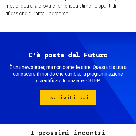
mettendoti alla prova e fornendoti stimoli o spunti di
riflessione durante il percorso.
C'è posta dal Futuro
È una newsletter, ma non come le altre. Questa ti aiuta a
conoscere il mondo che cambia, la programmazione
scientifica e le iniziative STEP.
Iscriviti qui
I prossimi incontri