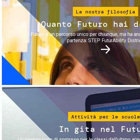
La nostra filosofia
Quanto Futuro hai d
Il Futuro è un percorso unico per chiunque, ma ha an
partenza: STEP FuturAbility Distri
Immagine
Attività per le scuole
In gita nel Fut
Un viaggio ricco di sorprese per le classi dall'ultimo anno