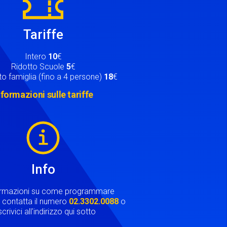
Tariffe
Intero
10
€
Ridotto Scuole
5
€
o famiglia (fino a 4 persone)
18
€
nformazioni sulle tariffe
Info
ormazioni su come programmare
ta contatta il numero
02.3302.0088
o
crivici all'indirizzo qui sotto