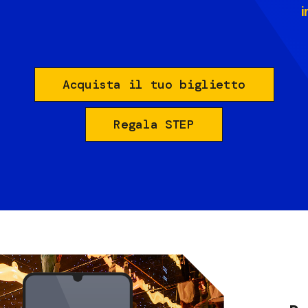
i
Acquista il tuo biglietto
Regala STEP