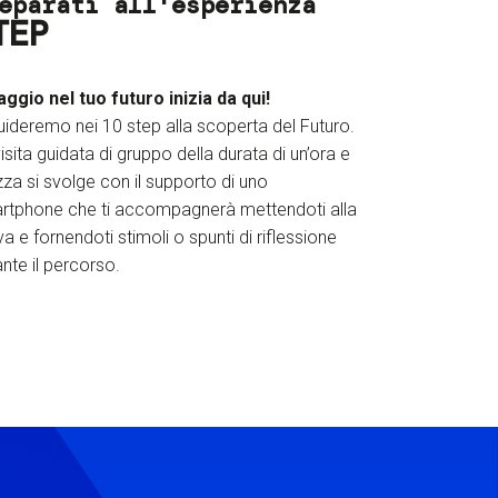
eparati all'esperienza
TEP
iaggio nel tuo futuro inizia da qui!
uideremo nei 10 step alla scoperta del Futuro.
isita guidata di gruppo della durata di un’ora e
za si svolge con il supporto di uno
rtphone che ti accompagnerà mettendoti alla
a e fornendoti stimoli o spunti di riflessione
nte il percorso.