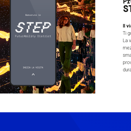
Pr
S
Il v
Ti g
La v
mez
sma
prov
dura