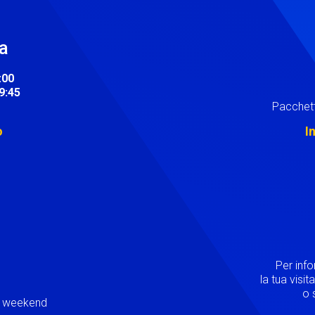
ra
:00
19:45
Pacchett
o
I
Image
Per inf
la tua visi
o s
ei weekend