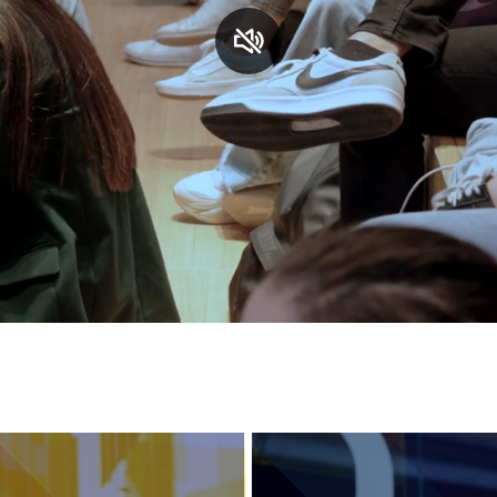
S
C
F