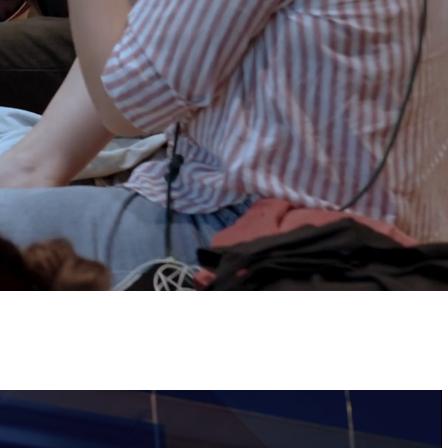
ervizi e accessibilità
Biglietti
ontatti
AQ
Immagine