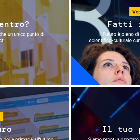
Wo
entro?
Fatti 
che un unico punto di
Il Futuro è pieno d
ct.
scientifico-culturale cu
uro
Il tuo 
 della primaria all'ultimo
Siamo pronti a ospitare 