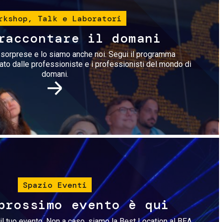
rkshop, Talk e Laboratori
raccontare il domani
i sorprese e lo siamo anche noi. Segui il programma
rato dalle professioniste e i professionisti del mondo di
domani.
Immagine
Spazio Eventi
prossimo evento è qui
il tuo evento. Non a caso, siamo la Best Location al BEA