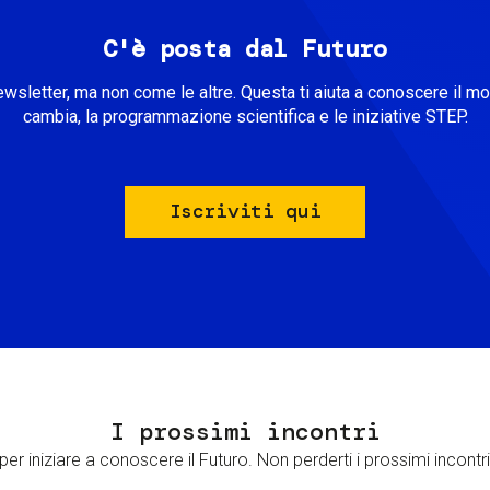
C'è posta dal Futuro
ewsletter, ma non come le altre. Questa ti aiuta a conoscere il m
cambia, la programmazione scientifica e le iniziative STEP.
Iscriviti qui
I prossimi incontri
er iniziare a conoscere il Futuro. Non perderti i prossimi incontri 