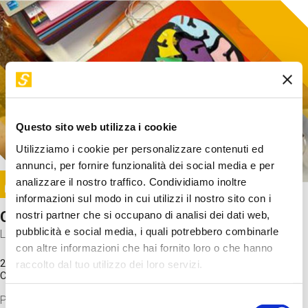
Questo sito web utilizza i cookie
Utilizziamo i cookie per personalizzare contenuti ed
annunci, per fornire funzionalità dei social media e per
Image
analizzare il nostro traffico. Condividiamo inoltre
SUNDAY@STEP
informazioni sul modo in cui utilizzi il nostro sito con i
Come funziona il cervello?
nostri partner che si occupano di analisi dei dati web,
pubblicità e social media, i quali potrebbero combinarle
Laboratorio
con altre informazioni che hai fornito loro o che hanno
20 Set 2026 / 11:15 - 13:00
raccolto dal tuo utilizzo dei loro servizi.
Costo
gratuito
Proveremo a costruire un cervello in cartoncino cercando di
Selezione