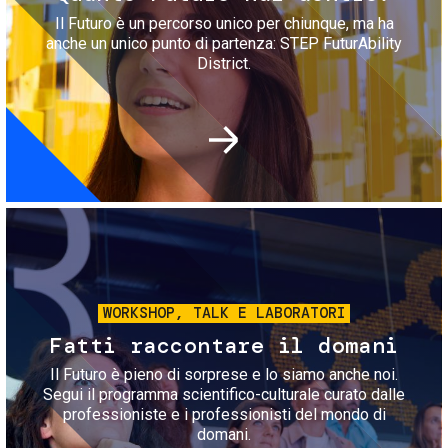
Il Futuro è un percorso unico per chiunque, ma ha
anche un unico punto di partenza: STEP FuturAbility
District.
Immagine
WORKSHOP, TALK E LABORATORI
Fatti raccontare il domani
Il Futuro è pieno di sorprese e lo siamo anche noi.
Segui il programma scientifico-culturale curato dalle
professioniste e i professionisti del mondo di
domani.