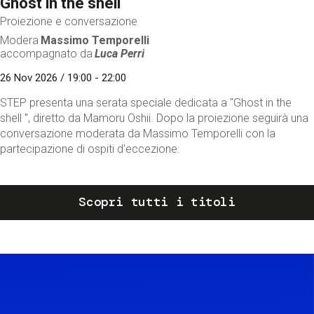
Ghost in the shell
Proiezione e conversazione
Modera
Massimo Temporelli
accompagnato da
Luca Perri
26 Nov 2026 / 19:00 - 22:00
STEP presenta una serata speciale dedicata a "Ghost in the
shell ", diretto da Mamoru Oshii. Dopo la proiezione seguirà una
conversazione moderata da Massimo Temporelli con la
partecipazione di ospiti d'eccezione.
Scopri tutti i titoli