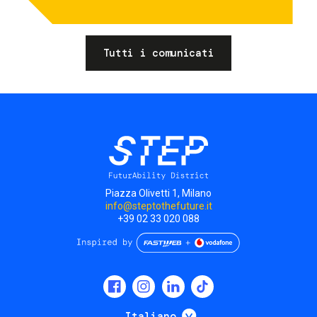
Tutti i comunicati
Piazza Olivetti 1, Milano
info@steptothefuture.it
+39 02 33 020 088
Social
menu
Mostra ulteriori
Italiano