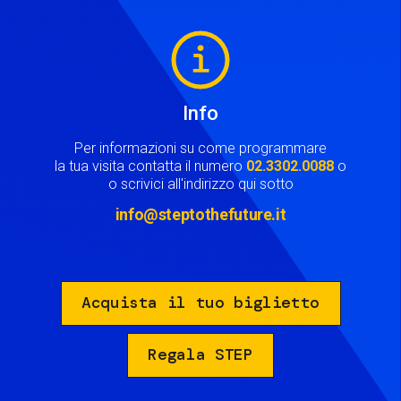
Image
Info
Per informazioni su come programmare
la tua visita contatta il numero
02.3302.0088
o
o scrivici all'indirizzo qui sotto
info@steptothefuture.it
Acquista il tuo biglietto
Regala STEP