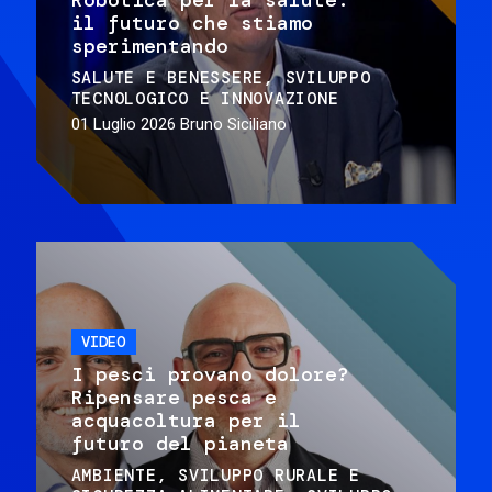
il futuro che stiamo
sperimentando
SALUTE E BENESSERE
SVILUPPO
TECNOLOGICO E INNOVAZIONE
01 Luglio 2026
Bruno Siciliano
VIDEO
I pesci provano dolore?
Ripensare pesca e
acquacoltura per il
futuro del pianeta
AMBIENTE
SVILUPPO RURALE E