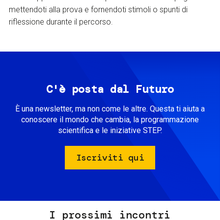
mettendoti alla prova e fornendoti stimoli o spunti di
riflessione durante il percorso.
C'è posta dal Futuro
È una newsletter, ma non come le altre. Questa ti aiuta a
conoscere il mondo che cambia, la programmazione
scientifica e le iniziative STEP.
Iscriviti qui
I prossimi incontri