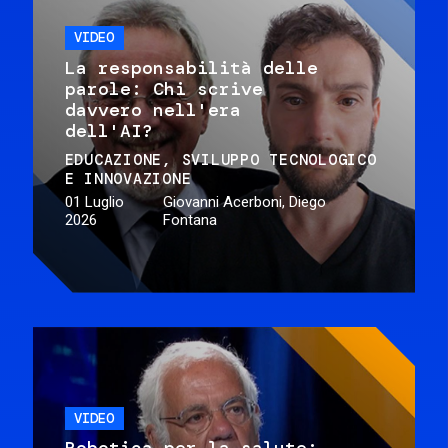
VIDEO
La responsabilità delle
parole: Chi scrive
davvero nell'era
dell'AI?
EDUCAZIONE
SVILUPPO TECNOLOGICO
E INNOVAZIONE
01 Luglio
Giovanni Acerboni, Diego
2026
Fontana
VIDEO
Robotica per la salute: