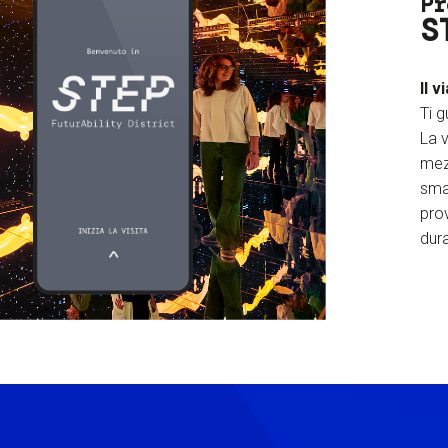
Pr
S
Il v
Ti g
La v
mez
sma
prov
dura