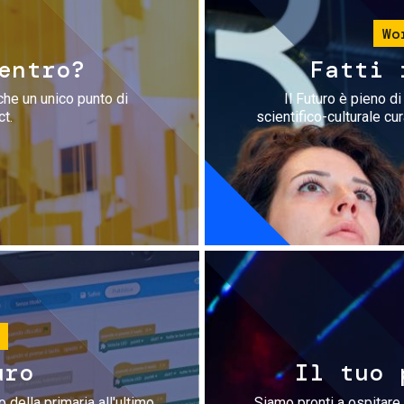
Wo
entro?
Fatti 
che un unico punto di
Il Futuro è pieno d
ct.
scientifico-culturale cu
uro
Il tuo 
 della primaria all'ultimo
Siamo pronti a ospitare 