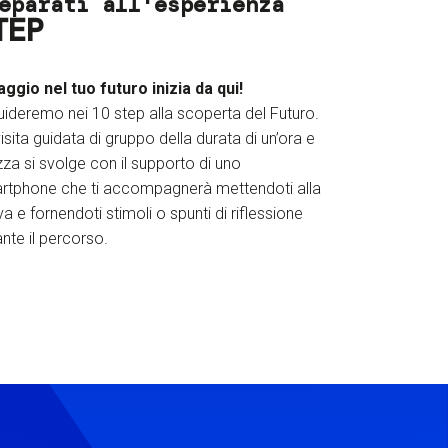
eparati all'esperienza
TEP
iaggio nel tuo futuro inizia da qui!
uideremo nei 10 step alla scoperta del Futuro.
isita guidata di gruppo della durata di un’ora e
za si svolge con il supporto di uno
rtphone che ti accompagnerà mettendoti alla
a e fornendoti stimoli o spunti di riflessione
nte il percorso.