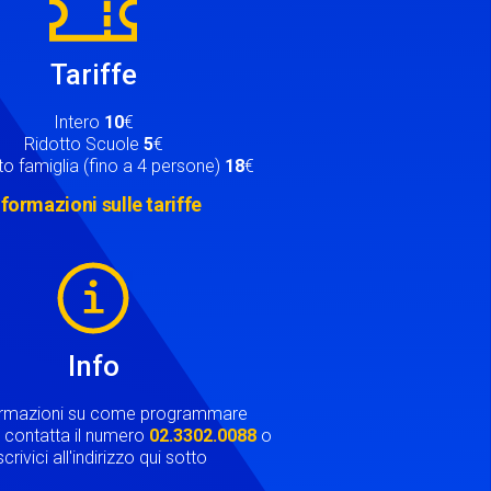
Tariffe
Intero
10
€
Ridotto Scuole
5
€
o famiglia (fino a 4 persone)
18
€
nformazioni sulle tariffe
Info
ormazioni su come programmare
ta contatta il numero
02.3302.0088
o
crivici all'indirizzo qui sotto