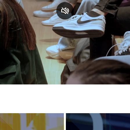
S
C
F