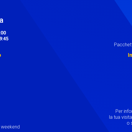
ra
:00
19:45
Pacchett
o
I
Image
Per inf
la tua visi
o s
ei weekend