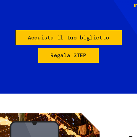
i
Acquista il tuo biglietto
Regala STEP