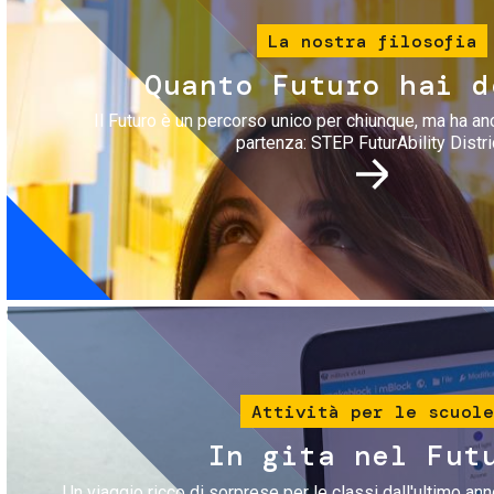
La nostra filosofia
Quanto Futuro hai d
Il Futuro è un percorso unico per chiunque, ma ha an
partenza: STEP FuturAbility Distri
Immagine
Attività per le scuole
In gita nel Fut
Un viaggio ricco di sorprese per le classi dall'ultimo anno