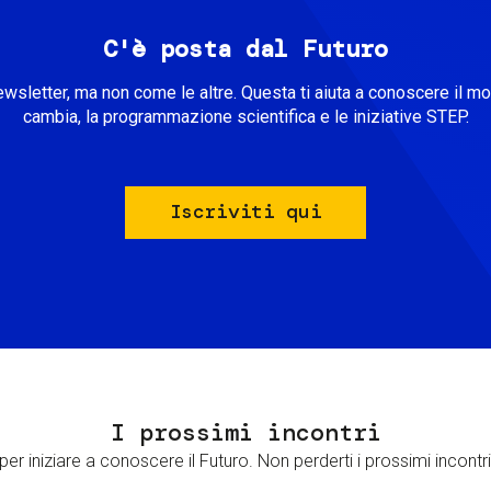
C'è posta dal Futuro
ewsletter, ma non come le altre. Questa ti aiuta a conoscere il m
cambia, la programmazione scientifica e le iniziative STEP.
Iscriviti qui
I prossimi incontri
er iniziare a conoscere il Futuro. Non perderti i prossimi incontri 