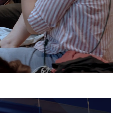
ervizi e accessibilità
Biglietti
ontatti
AQ
Immagine