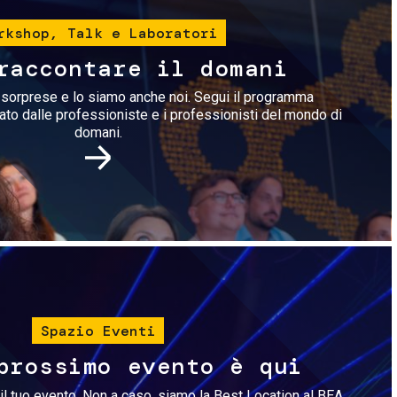
rkshop, Talk e Laboratori
raccontare il domani
i sorprese e lo siamo anche noi. Segui il programma
rato dalle professioniste e i professionisti del mondo di
domani.
Immagine
Spazio Eventi
prossimo evento è qui
il tuo evento. Non a caso, siamo la Best Location al BEA