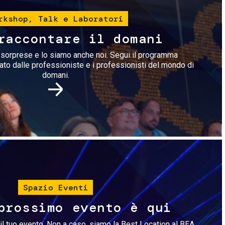
rkshop, Talk e Laboratori
raccontare il domani
i sorprese e lo siamo anche noi. Segui il programma
rato dalle professioniste e i professionisti del mondo di
domani.
Immagine
Spazio Eventi
prossimo evento è qui
il tuo evento. Non a caso, siamo la Best Location al BEA