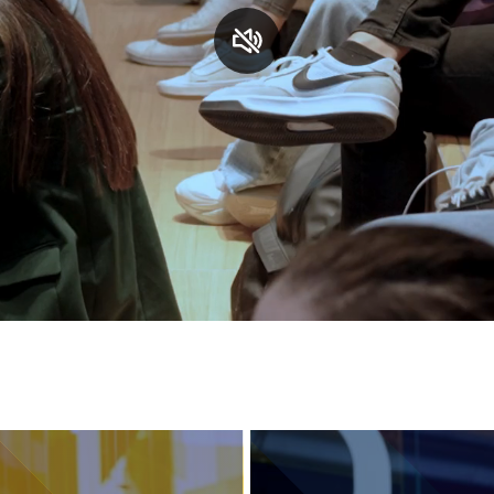
S
C
F