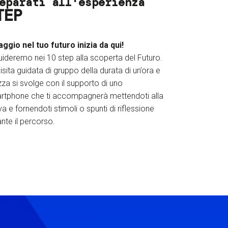
eparati all'esperienza
TEP
iaggio nel tuo futuro inizia da qui!
uideremo nei 10 step alla scoperta del Futuro.
isita guidata di gruppo della durata di un’ora e
za si svolge con il supporto di uno
rtphone che ti accompagnerà mettendoti alla
a e fornendoti stimoli o spunti di riflessione
nte il percorso.