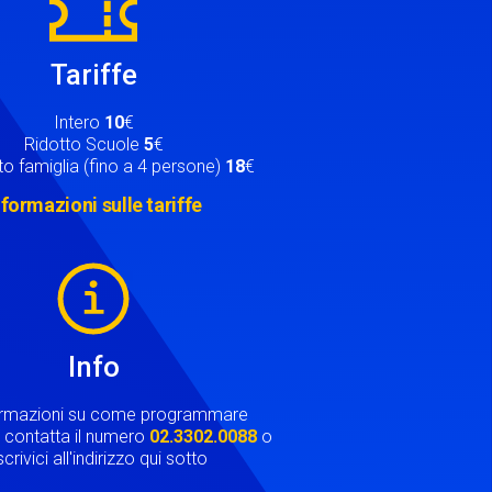
Tariffe
Intero
10
€
Ridotto Scuole
5
€
o famiglia (fino a 4 persone)
18
€
nformazioni sulle tariffe
Info
ormazioni su come programmare
ta contatta il numero
02.3302.0088
o
crivici all'indirizzo qui sotto