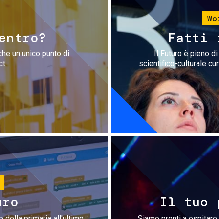
Wo
entro?
Fatti 
che un unico punto di
Il Futuro è pieno d
ct.
scientifico-culturale cu
uro
Il tuo 
 della primaria all'ultimo
Siamo pronti a ospitare 