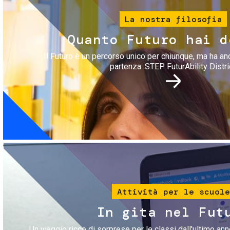
La nostra filosofia
Quanto Futuro hai d
Il Futuro è un percorso unico per chiunque, ma ha an
partenza: STEP FuturAbility Distri
Immagine
Attività per le scuole
In gita nel Fut
Un viaggio ricco di sorprese per le classi dall'ultimo anno