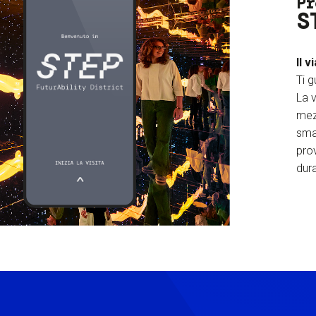
Pr
S
Il v
Ti g
La v
mez
sma
prov
dura