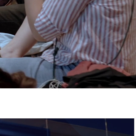
ervizi e accessibilità
Biglietti
ontatti
AQ
Immagine