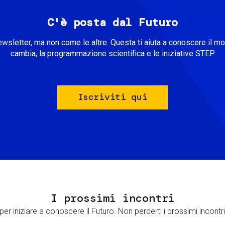
C'è posta dal Futuro
ewsletter, ma non come le altre. Questa ti aiuta a conoscere il m
cambia, la programmazione scientifica e le iniziative STEP.
Iscriviti qui
I prossimi incontri
er iniziare a conoscere il Futuro. Non perderti i prossimi incontri 