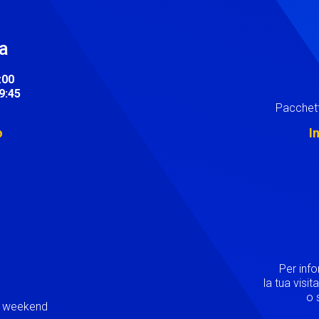
ra
:00
19:45
Pacchett
o
I
Image
Per inf
la tua visi
o s
ei weekend