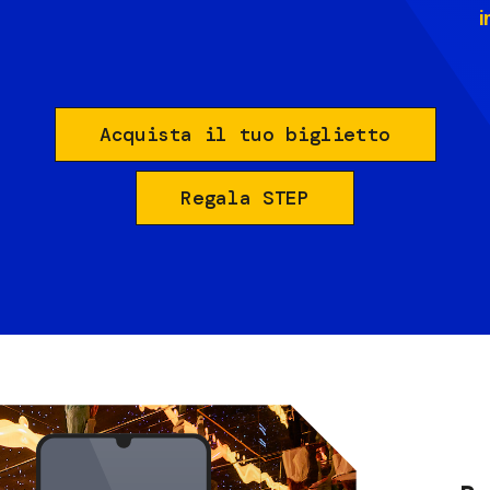
i
Acquista il tuo biglietto
Regala STEP