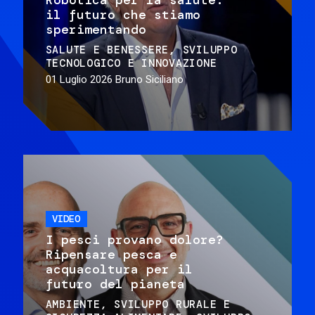
il futuro che stiamo
sperimentando
SALUTE E BENESSERE
SVILUPPO
TECNOLOGICO E INNOVAZIONE
01 Luglio 2026
Bruno Siciliano
VIDEO
I pesci provano dolore?
Ripensare pesca e
acquacoltura per il
futuro del pianeta
AMBIENTE
SVILUPPO RURALE E