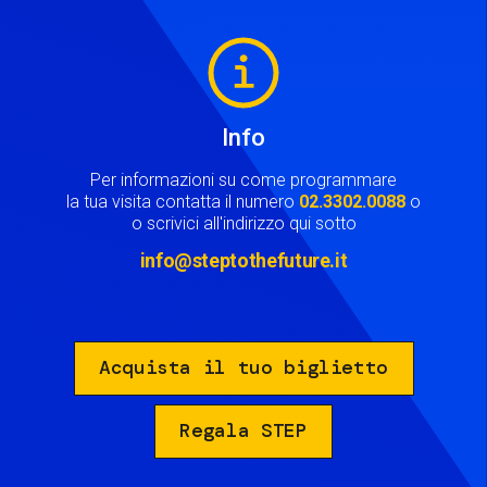
Image
Info
Per informazioni su come programmare
la tua visita contatta il numero
02.3302.0088
o
o scrivici all'indirizzo qui sotto
info@steptothefuture.it
Acquista il tuo biglietto
Regala STEP