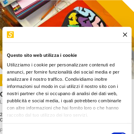
Questo sito web utilizza i cookie
Utilizziamo i cookie per personalizzare contenuti ed
annunci, per fornire funzionalità dei social media e per
Image
analizzare il nostro traffico. Condividiamo inoltre
SUNDAY@STEP
informazioni sul modo in cui utilizzi il nostro sito con i
Come funziona il cervello?
nostri partner che si occupano di analisi dei dati web,
pubblicità e social media, i quali potrebbero combinarle
Laboratorio
con altre informazioni che hai fornito loro o che hanno
20 Set 2026 / 11:15 - 13:00
raccolto dal tuo utilizzo dei loro servizi.
Costo
gratuito
Proveremo a costruire un cervello in cartoncino cercando di
Selezione