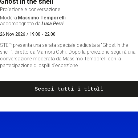
Ghost in the shell
Proiezione e conversazione
Modera
Massimo Temporelli
accompagnato da
Luca Perri
26 Nov 2026 / 19:00 - 22:00
STEP presenta una serata speciale dedicata a "Ghost in the
shell ", diretto da Mamoru Oshii. Dopo la proiezione seguirà una
conversazione moderata da Massimo Temporelli con la
partecipazione di ospiti d'eccezione.
Scopri tutti i titoli