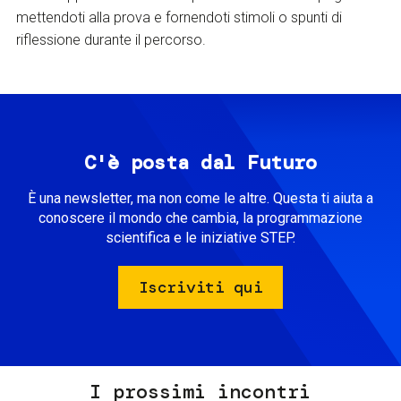
mettendoti alla prova e fornendoti stimoli o spunti di
riflessione durante il percorso.
C'è posta dal Futuro
È una newsletter, ma non come le altre. Questa ti aiuta a
conoscere il mondo che cambia, la programmazione
scientifica e le iniziative STEP.
Iscriviti qui
I prossimi incontri