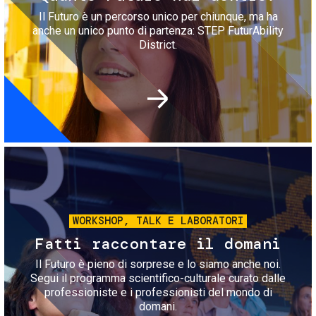
Il Futuro è un percorso unico per chiunque, ma ha
anche un unico punto di partenza: STEP FuturAbility
District.
Immagine
WORKSHOP, TALK E LABORATORI
Fatti raccontare il domani
Il Futuro è pieno di sorprese e lo siamo anche noi.
Segui il programma scientifico-culturale curato dalle
professioniste e i professionisti del mondo di
domani.