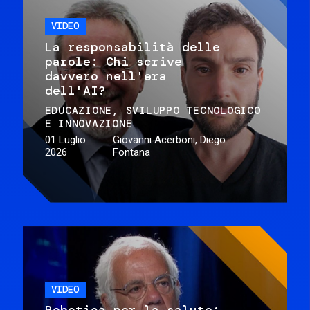
VIDEO
La responsabilità delle
parole: Chi scrive
davvero nell'era
dell'AI?
EDUCAZIONE
SVILUPPO TECNOLOGICO
E INNOVAZIONE
01 Luglio
Giovanni Acerboni, Diego
2026
Fontana
VIDEO
Robotica per la salute: