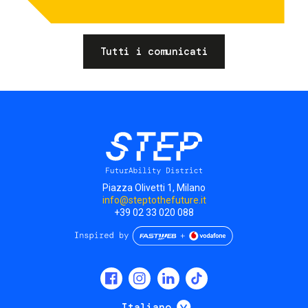
Tutti i comunicati
Piazza Olivetti 1, Milano
info@steptothefuture.it
+39 02 33 020 088
Social
menu
Mostra ulteriori
Italiano