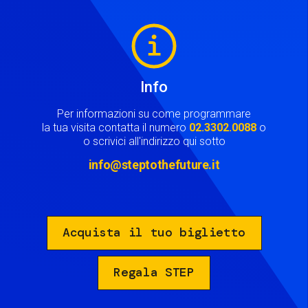
Image
Info
Per informazioni su come programmare
la tua visita contatta il numero
02.3302.0088
o
o scrivici all'indirizzo qui sotto
info@steptothefuture.it
Acquista il tuo biglietto
Regala STEP