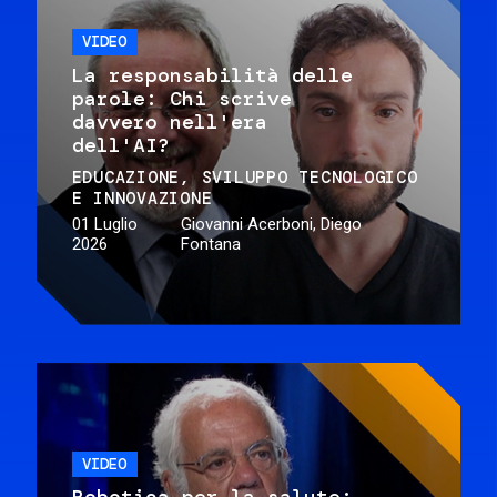
VIDEO
La responsabilità delle
parole: Chi scrive
davvero nell'era
dell'AI?
EDUCAZIONE
SVILUPPO TECNOLOGICO
E INNOVAZIONE
01 Luglio
Giovanni Acerboni, Diego
2026
Fontana
VIDEO
Robotica per la salute: