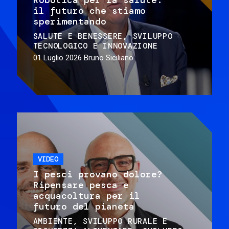
il futuro che stiamo
sperimentando
SALUTE E BENESSERE
SVILUPPO
TECNOLOGICO E INNOVAZIONE
01 Luglio 2026
Bruno Siciliano
VIDEO
I pesci provano dolore?
Ripensare pesca e
acquacoltura per il
futuro del pianeta
AMBIENTE
SVILUPPO RURALE E