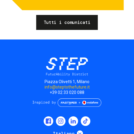
Tutti i comunicati
Piazza Olivetti 1, Milano
info@steptothefuture.it
+39 02 33 020 088
Social
menu
Mostra ulteriori
Italiano