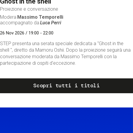
Ghost in the shell
Proiezione e conversazione
Modera
Massimo Temporelli
accompagnato da
Luca Perri
26 Nov 2026 / 19:00 - 22:00
STEP presenta una serata speciale dedicata a "Ghost in the
shell ", diretto da Mamoru Oshii. Dopo la proiezione seguirà una
conversazione moderata da Massimo Temporelli con la
partecipazione di ospiti d'eccezione.
Scopri tutti i titoli