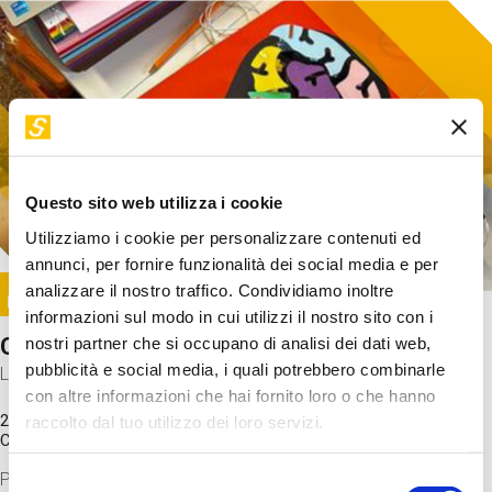
Questo sito web utilizza i cookie
Utilizziamo i cookie per personalizzare contenuti ed
annunci, per fornire funzionalità dei social media e per
Image
analizzare il nostro traffico. Condividiamo inoltre
SUNDAY@STEP
informazioni sul modo in cui utilizzi il nostro sito con i
Come funziona il cervello?
nostri partner che si occupano di analisi dei dati web,
pubblicità e social media, i quali potrebbero combinarle
Laboratorio
con altre informazioni che hai fornito loro o che hanno
20 Set 2026 / 11:15 - 13:00
raccolto dal tuo utilizzo dei loro servizi.
Costo
gratuito
Proveremo a costruire un cervello in cartoncino cercando di
Selezione