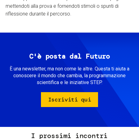
mettendoti alla prova e fornendoti stimoli o spunti di
riflessione durante il percorso.
C'è posta dal Futuro
È una newsletter, ma non come le altre. Questa ti aiuta a
conoscere il mondo che cambia, la programmazione
scientifica e le iniziative STEP.
Iscriviti qui
I prossimi incontri