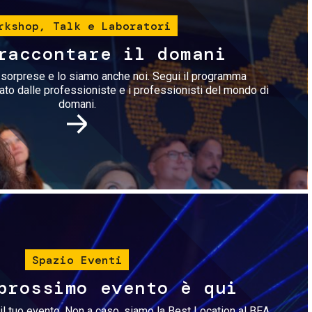
rkshop, Talk e Laboratori
raccontare il domani
i sorprese e lo siamo anche noi. Segui il programma
rato dalle professioniste e i professionisti del mondo di
domani.
Immagine
Spazio Eventi
prossimo evento è qui
il tuo evento. Non a caso, siamo la Best Location al BEA