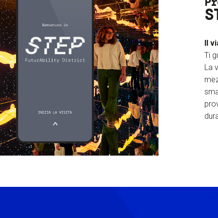
Pr
S
Il v
Ti g
La v
mez
sma
prov
dura