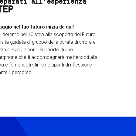
eparati all'esperienza
TEP
iaggio nel tuo futuro inizia da qui!
uideremo nei 10 step alla scoperta del Futuro.
isita guidata di gruppo della durata di un’ora e
za si svolge con il supporto di uno
rtphone che ti accompagnerà mettendoti alla
a e fornendoti stimoli o spunti di riflessione
nte il percorso.