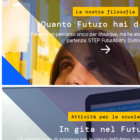
La nostra filosofia
Quanto Futuro hai d
Il Futuro è un percorso unico per chiunque, ma ha an
partenza: STEP FuturAbility Distri
Immagine
Attività per le scuole
In gita nel Fut
Un viaggio ricco di sorprese per le classi dall'ultimo anno