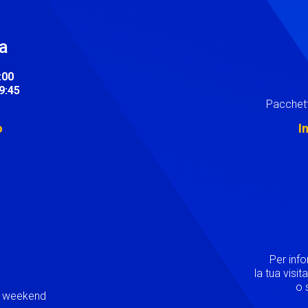
ra
:00
19:45
Pacchett
o
I
Image
Per inf
la tua visi
o s
ei weekend