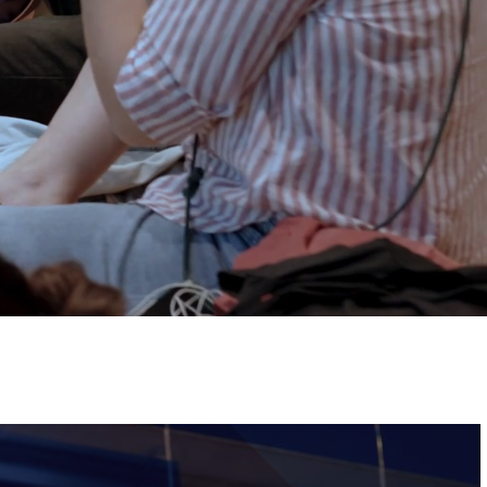
ervizi e accessibilità
Biglietti
ontatti
AQ
Immagine