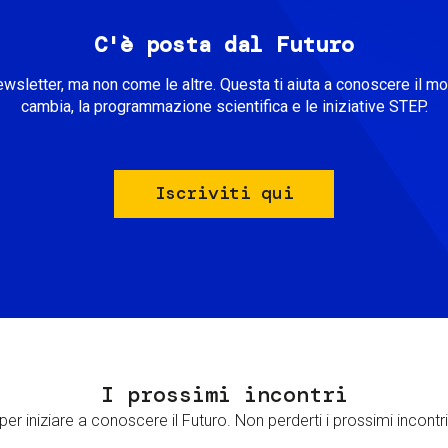
C'è posta dal Futuro
ewsletter, ma non come le altre. Questa ti aiuta a conoscere il m
cambia, la programmazione scientifica e le iniziative STEP.
Iscriviti qui
I prossimi incontri
er iniziare a conoscere il Futuro. Non perderti i prossimi incontri 