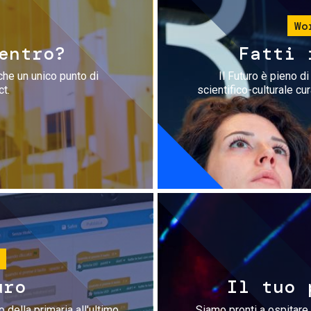
Wo
entro?
Fatti 
che un unico punto di
Il Futuro è pieno d
ct.
scientifico-culturale cu
uro
Il tuo 
 della primaria all'ultimo
Siamo pronti a ospitare 