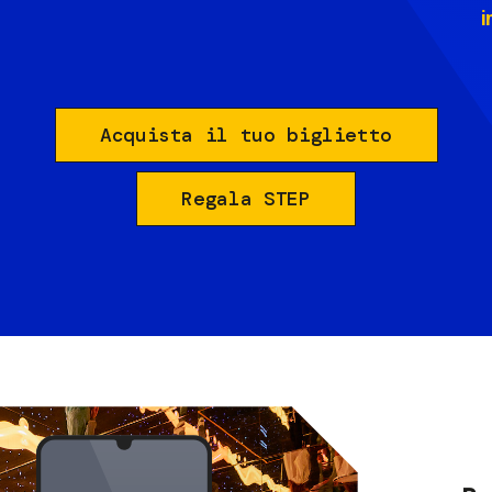
i
Acquista il tuo biglietto
Regala STEP