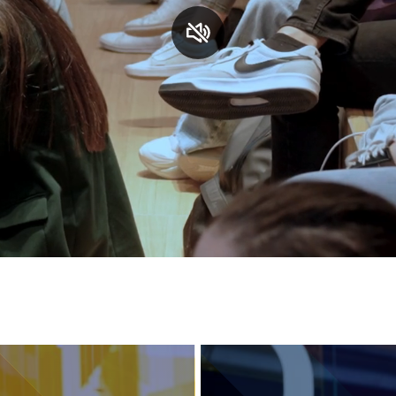
S
C
F