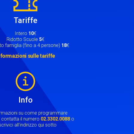
Tariffe
Intero
10
€
Ridotto Scuole
5
€
o famiglia (fino a 4 persone)
18
€
nformazioni sulle tariffe
Info
ormazioni su come programmare
ta contatta il numero
02.3302.0088
o
crivici all'indirizzo qui sotto