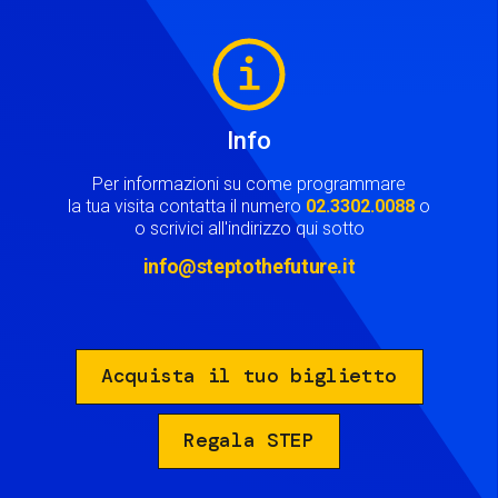
Image
Info
Per informazioni su come programmare
la tua visita contatta il numero
02.3302.0088
o
o scrivici all'indirizzo qui sotto
info@steptothefuture.it
Acquista il tuo biglietto
Regala STEP