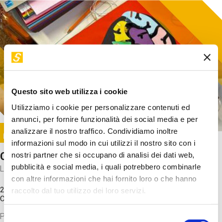
Questo sito web utilizza i cookie
Utilizziamo i cookie per personalizzare contenuti ed
annunci, per fornire funzionalità dei social media e per
Image
analizzare il nostro traffico. Condividiamo inoltre
SUNDAY@STEP
informazioni sul modo in cui utilizzi il nostro sito con i
Come funziona il cervello?
nostri partner che si occupano di analisi dei dati web,
pubblicità e social media, i quali potrebbero combinarle
Laboratorio
con altre informazioni che hai fornito loro o che hanno
20 Set 2026 / 11:15 - 13:00
raccolto dal tuo utilizzo dei loro servizi.
Costo
gratuito
Proveremo a costruire un cervello in cartoncino cercando di
Selezione