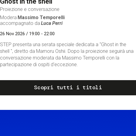
Ghost in the shell
Proiezione e conversazione
Modera
Massimo Temporelli
accompagnato da
Luca Perri
26 Nov 2026 / 19:00 - 22:00
STEP presenta una serata speciale dedicata a "Ghost in the
shell ", diretto da Mamoru Oshii. Dopo la proiezione seguirà una
conversazione moderata da Massimo Temporelli con la
partecipazione di ospiti d'eccezione.
Scopri tutti i titoli