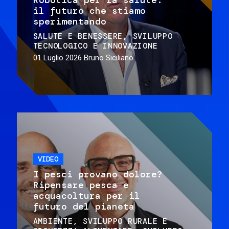
il futuro che stiamo
sperimentando
SALUTE E BENESSERE
SVILUPPO
TECNOLOGICO E INNOVAZIONE
01 Luglio 2026
Bruno Siciliano
VIDEO
I pesci provano dolore?
Ripensare pesca e
acquacoltura per il
futuro del pianeta
AMBIENTE
SVILUPPO RURALE E