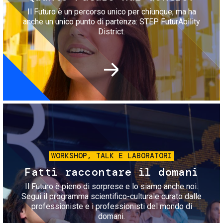
Il Futuro è un percorso unico per chiunque, ma ha
anche un unico punto di partenza: STEP FuturAbility
District.
Immagine
WORKSHOP, TALK E LABORATORI
Fatti raccontare il domani
Il Futuro è pieno di sorprese e lo siamo anche noi.
Segui il programma scientifico-culturale curato dalle
professioniste e i professionisti del mondo di
domani.