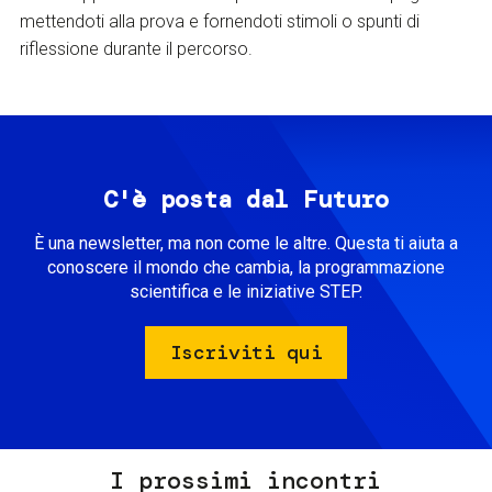
mettendoti alla prova e fornendoti stimoli o spunti di
riflessione durante il percorso.
C'è posta dal Futuro
È una newsletter, ma non come le altre. Questa ti aiuta a
conoscere il mondo che cambia, la programmazione
scientifica e le iniziative STEP.
Iscriviti qui
I prossimi incontri