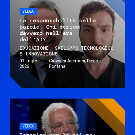
VIDEO
La responsabilità delle
parole: Chi scrive
davvero nell'era
dell'AI?
EDUCAZIONE
SVILUPPO TECNOLOGICO
E INNOVAZIONE
01 Luglio
Giovanni Acerboni, Diego
2026
Fontana
VIDEO
Robotica per la salute: