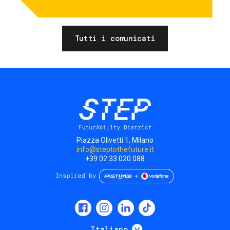
Tutti i comunicati
Piazza Olivetti 1, Milano
info@steptothefuture.it
+39 02 33 020 088
Social
menu
Mostra ulteriori
Italiano