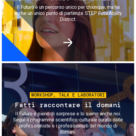
Il Futuro è un percorso unico per chiunque, ma ha
anche un unico punto di partenza: STEP FuturAbility
District.
Immagine
WORKSHOP, TALK E LABORATORI
Fatti raccontare il domani
Il Futuro è pieno di sorprese e lo siamo anche noi.
Segui il programma scientifico-culturale curato dalle
professioniste e i professionisti del mondo di
domani.