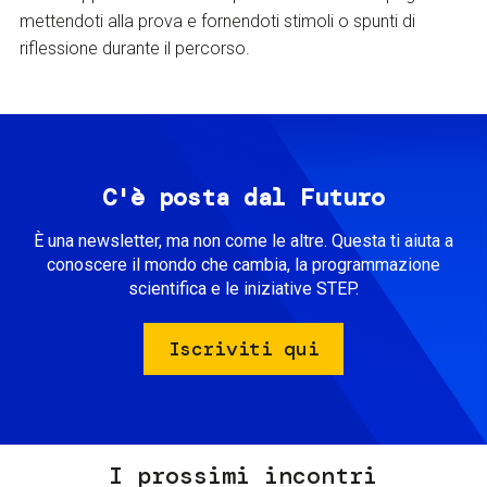
mettendoti alla prova e fornendoti stimoli o spunti di
riflessione durante il percorso.
C'è posta dal Futuro
È una newsletter, ma non come le altre. Questa ti aiuta a
conoscere il mondo che cambia, la programmazione
scientifica e le iniziative STEP.
Iscriviti qui
I prossimi incontri