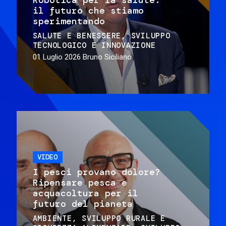
il futuro che stiamo
sperimentando
SALUTE E BENESSERE
SVILUPPO
TECNOLOGICO E INNOVAZIONE
01 Luglio 2026
Bruno Siciliano
VIDEO
I pesci provano dolore?
Ripensare pesca e
acquacoltura per il
futuro del pianeta
AMBIENTE
SVILUPPO RURALE E