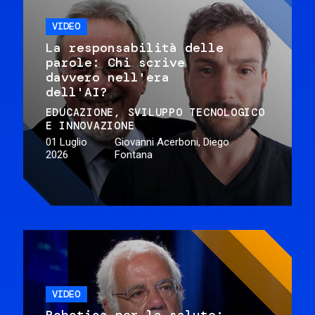
VIDEO
La responsabilità delle
parole: Chi scrive
davvero nell'era
dell'AI?
EDUCAZIONE
SVILUPPO TECNOLOGICO
E INNOVAZIONE
01 Luglio
Giovanni Acerboni, Diego
2026
Fontana
VIDEO
Robotica per la salute: