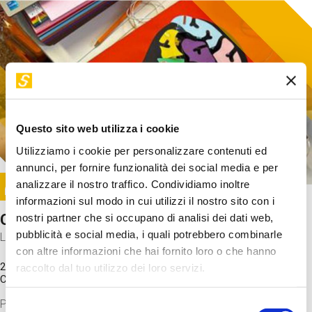
Questo sito web utilizza i cookie
Utilizziamo i cookie per personalizzare contenuti ed
annunci, per fornire funzionalità dei social media e per
Image
analizzare il nostro traffico. Condividiamo inoltre
SUNDAY@STEP
informazioni sul modo in cui utilizzi il nostro sito con i
Come funziona il cervello?
nostri partner che si occupano di analisi dei dati web,
pubblicità e social media, i quali potrebbero combinarle
Laboratorio
con altre informazioni che hai fornito loro o che hanno
20 Set 2026 / 11:15 - 13:00
raccolto dal tuo utilizzo dei loro servizi.
Costo
gratuito
Proveremo a costruire un cervello in cartoncino cercando di
Selezione