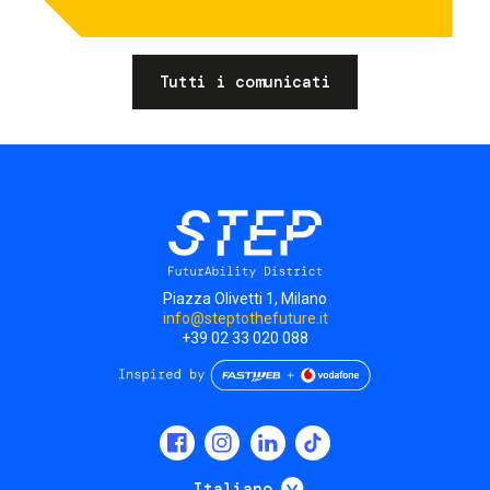
Tutti i comunicati
Piazza Olivetti 1, Milano
info@steptothefuture.it
+39 02 33 020 088
Social
menu
Mostra ulteriori
Italiano