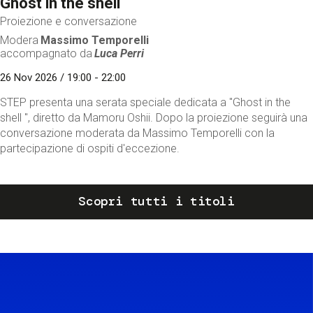
Ghost in the shell
Proiezione e conversazione
Modera
Massimo Temporelli
accompagnato da
Luca Perri
26 Nov 2026 / 19:00 - 22:00
STEP presenta una serata speciale dedicata a "Ghost in the
shell ", diretto da Mamoru Oshii. Dopo la proiezione seguirà una
conversazione moderata da Massimo Temporelli con la
partecipazione di ospiti d'eccezione.
Scopri tutti i titoli