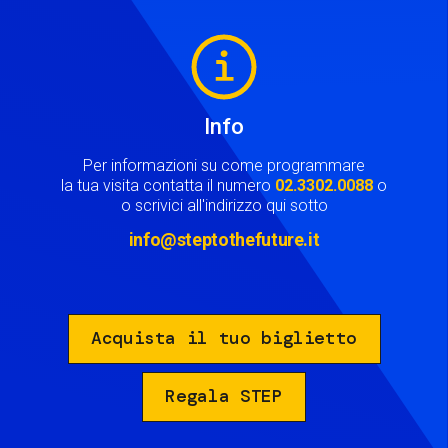
Image
Info
Per informazioni su come programmare
la tua visita contatta il numero
02.3302.0088
o
o scrivici all'indirizzo qui sotto
info@steptothefuture.it
Acquista il tuo biglietto
Regala STEP