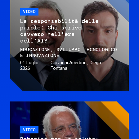
VIDEO
La responsabilità delle
parole: Chi scrive
davvero nell'era
dell'AI?
EDUCAZIONE
SVILUPPO TECNOLOGICO
E INNOVAZIONE
01 Luglio
Giovanni Acerboni, Diego
2026
Fontana
VIDEO
Robotica per la salute: