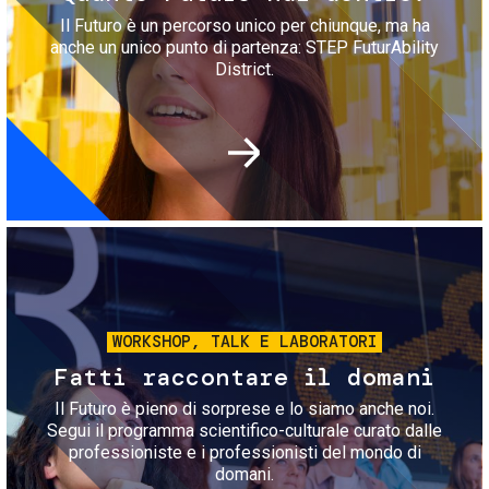
Il Futuro è un percorso unico per chiunque, ma ha
anche un unico punto di partenza: STEP FuturAbility
District.
Immagine
WORKSHOP, TALK E LABORATORI
Fatti raccontare il domani
Il Futuro è pieno di sorprese e lo siamo anche noi.
Segui il programma scientifico-culturale curato dalle
professioniste e i professionisti del mondo di
domani.