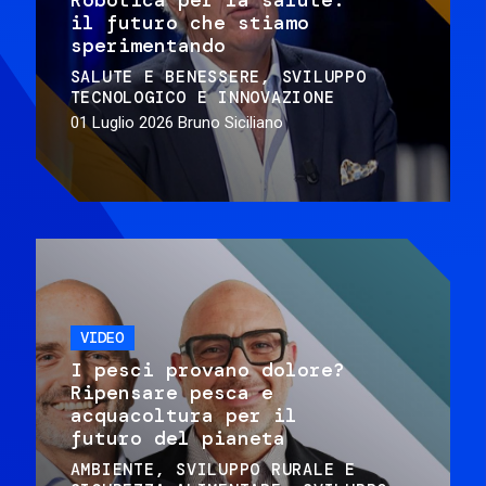
il futuro che stiamo
sperimentando
SALUTE E BENESSERE
SVILUPPO
TECNOLOGICO E INNOVAZIONE
01 Luglio 2026
Bruno Siciliano
VIDEO
I pesci provano dolore?
Ripensare pesca e
acquacoltura per il
futuro del pianeta
AMBIENTE
SVILUPPO RURALE E