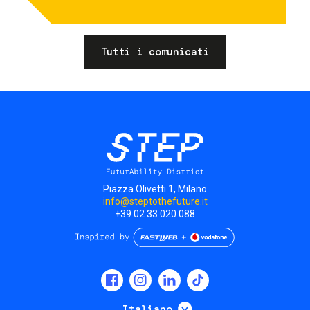
Tutti i comunicati
Piazza Olivetti 1, Milano
info@steptothefuture.it
+39 02 33 020 088
Social
menu
Mostra ulteriori
Italiano