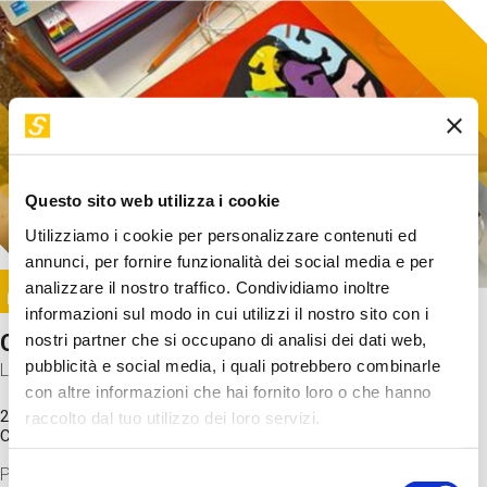
Questo sito web utilizza i cookie
Utilizziamo i cookie per personalizzare contenuti ed
annunci, per fornire funzionalità dei social media e per
Image
analizzare il nostro traffico. Condividiamo inoltre
SUNDAY@STEP
informazioni sul modo in cui utilizzi il nostro sito con i
Come funziona il cervello?
nostri partner che si occupano di analisi dei dati web,
pubblicità e social media, i quali potrebbero combinarle
Laboratorio
con altre informazioni che hai fornito loro o che hanno
20 Set 2026 / 11:15 - 13:00
raccolto dal tuo utilizzo dei loro servizi.
Costo
gratuito
Proveremo a costruire un cervello in cartoncino cercando di
Selezione