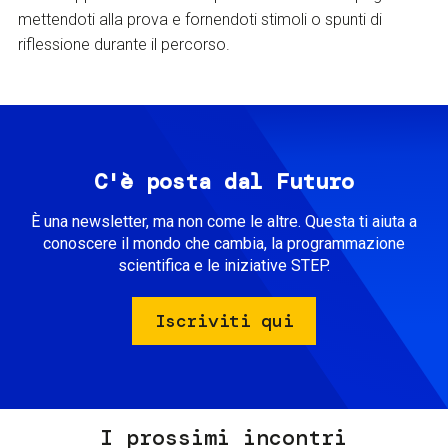
mettendoti alla prova e fornendoti stimoli o spunti di
riflessione durante il percorso.
C'è posta dal Futuro
È una newsletter, ma non come le altre. Questa ti aiuta a
conoscere il mondo che cambia, la programmazione
scientifica e le iniziative STEP.
Iscriviti qui
I prossimi incontri