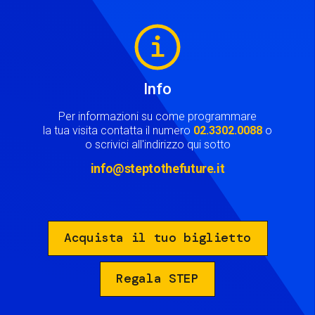
Image
Info
Per informazioni su come programmare
la tua visita contatta il numero
02.3302.0088
o
o scrivici all'indirizzo qui sotto
info@steptothefuture.it
Acquista il tuo biglietto
Regala STEP