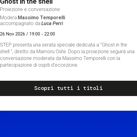
Ghost in the shell
Proiezione e conversazione
Modera
Massimo Temporelli
accompagnato da
Luca Perri
26 Nov 2026 / 19:00 - 22:00
STEP presenta una serata speciale dedicata a "Ghost in the
shell ", diretto da Mamoru Oshii. Dopo la proiezione seguirà una
conversazione moderata da Massimo Temporelli con la
partecipazione di ospiti d'eccezione.
Scopri tutti i titoli