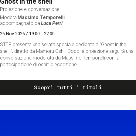
Ghost in the shell
Proiezione e conversazione
Modera
Massimo Temporelli
accompagnato da
Luca Perri
26 Nov 2026 / 19:00 - 22:00
STEP presenta una serata speciale dedicata a "Ghost in the
shell ", diretto da Mamoru Oshii. Dopo la proiezione seguirà una
conversazione moderata da Massimo Temporelli con la
partecipazione di ospiti d'eccezione.
Scopri tutti i titoli