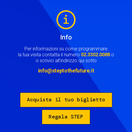
Image
Info
Per informazioni su come programmare
la tua visita contatta il numero
02.3302.0088
o
o scrivici all'indirizzo qui sotto
info@steptothefuture.it
Acquista il tuo biglietto
Regala STEP