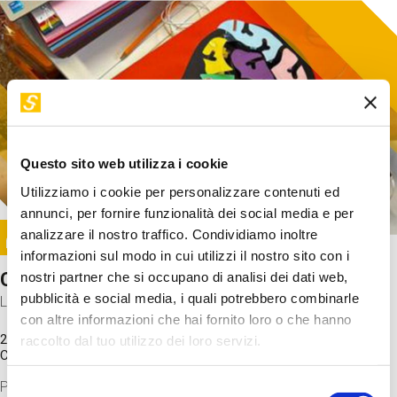
Questo sito web utilizza i cookie
Utilizziamo i cookie per personalizzare contenuti ed
annunci, per fornire funzionalità dei social media e per
Image
analizzare il nostro traffico. Condividiamo inoltre
SUNDAY@STEP
informazioni sul modo in cui utilizzi il nostro sito con i
Come funziona il cervello?
nostri partner che si occupano di analisi dei dati web,
pubblicità e social media, i quali potrebbero combinarle
Laboratorio
con altre informazioni che hai fornito loro o che hanno
20 Set 2026 / 11:15 - 13:00
raccolto dal tuo utilizzo dei loro servizi.
Costo
gratuito
Proveremo a costruire un cervello in cartoncino cercando di
Selezione