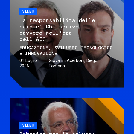
VIDEO
La responsabilità delle
parole: Chi scrive
davvero nell'era
dell'AI?
EDUCAZIONE
SVILUPPO TECNOLOGICO
E INNOVAZIONE
01 Luglio
Giovanni Acerboni, Diego
2026
Fontana
VIDEO
Robotica per la salute: