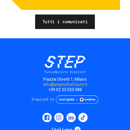
Tutti i comunicati
Piazza Olivetti 1, Milano
info@steptothefuture.it
+39 02 33 020 088
Social
menu
Mostra ulteriori
Italiano