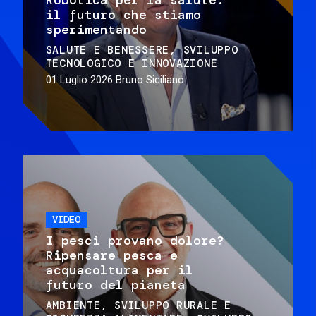
il futuro che stiamo
sperimentando
SALUTE E BENESSERE
SVILUPPO
TECNOLOGICO E INNOVAZIONE
01 Luglio 2026
Bruno Siciliano
VIDEO
I pesci provano dolore?
Ripensare pesca e
acquacoltura per il
futuro del pianeta
AMBIENTE
SVILUPPO RURALE E