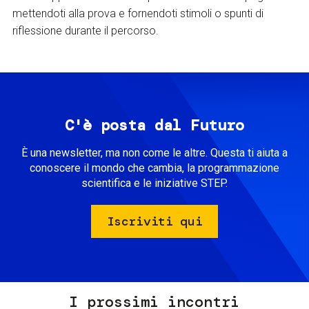
mettendoti alla prova e fornendoti stimoli o spunti di
riflessione durante il percorso.
C'è posta dal Futuro
È una newsletter, ma non come le altre. Questa ti aiuta a
conoscere il mondo che cambia, la programmazione
scientifica e le iniziative STEP.
Iscriviti qui
I prossimi incontri