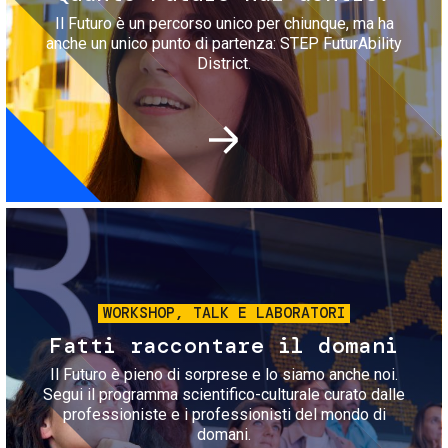
Il Futuro è un percorso unico per chiunque, ma ha
anche un unico punto di partenza: STEP FuturAbility
District.
Immagine
WORKSHOP, TALK E LABORATORI
Fatti raccontare il domani
Il Futuro è pieno di sorprese e lo siamo anche noi.
Segui il programma scientifico-culturale curato dalle
professioniste e i professionisti del mondo di
domani.