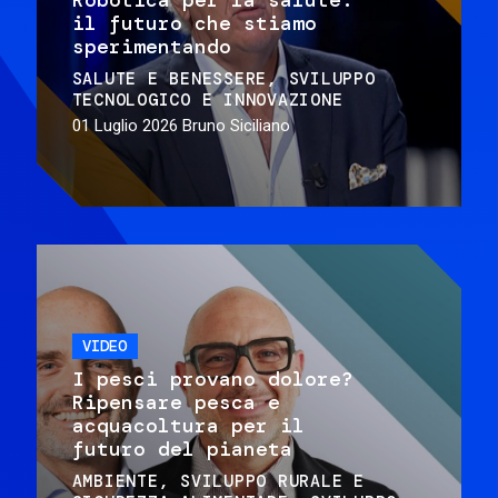
il futuro che stiamo
sperimentando
SALUTE E BENESSERE
SVILUPPO
TECNOLOGICO E INNOVAZIONE
01 Luglio 2026
Bruno Siciliano
VIDEO
I pesci provano dolore?
Ripensare pesca e
acquacoltura per il
futuro del pianeta
AMBIENTE
SVILUPPO RURALE E