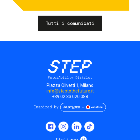
Tutti i comunicati
Piazza Olivetti 1, Milano
info@steptothefuture.it
+39 02 33 020 088
Social
menu
Mostra ulteriori
Italiano