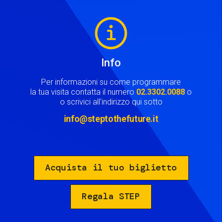
Image
Info
Per informazioni su come programmare
la tua visita contatta il numero
02.3302.0088
o
o scrivici all'indirizzo qui sotto
info@steptothefuture.it
Acquista il tuo biglietto
Regala STEP