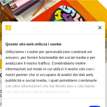
Questo sito web utilizza i cookie
Utilizziamo i cookie per personalizzare contenuti ed
annunci, per fornire funzionalità dei social media e per
Image
analizzare il nostro traffico. Condividiamo inoltre
SUNDAY@STEP
informazioni sul modo in cui utilizzi il nostro sito con i
Come funziona il cervello?
nostri partner che si occupano di analisi dei dati web,
pubblicità e social media, i quali potrebbero combinarle
Laboratorio
con altre informazioni che hai fornito loro o che hanno
20 Set 2026 / 11:15 - 13:00
raccolto dal tuo utilizzo dei loro servizi.
Costo
gratuito
Proveremo a costruire un cervello in cartoncino cercando di
Selezione