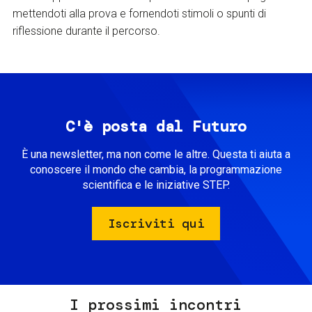
mettendoti alla prova e fornendoti stimoli o spunti di
riflessione durante il percorso.
C'è posta dal Futuro
È una newsletter, ma non come le altre. Questa ti aiuta a
conoscere il mondo che cambia, la programmazione
scientifica e le iniziative STEP.
Iscriviti qui
I prossimi incontri