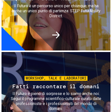
Il Futuro è un percorso unico per chiunque, ma ha
anche un unico punto di partenza: STEP FuturAbility
District.
Immagine
WORKSHOP, TALK E LABORATORI
Fatti raccontare il domani
Il Futuro è pieno di sorprese e lo siamo anche noi.
Segui il programma scientifico-culturale curato dalle
professioniste e i professionisti del mondo di
domani.