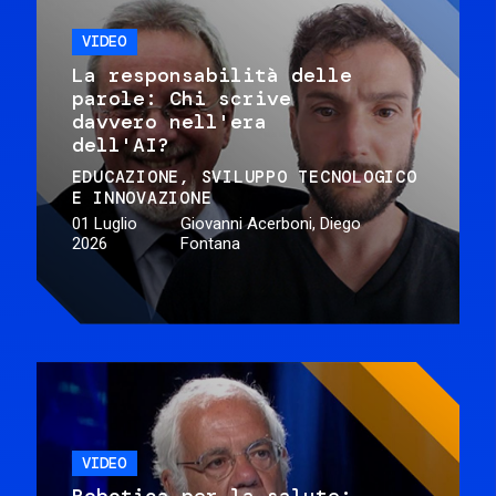
VIDEO
La responsabilità delle
parole: Chi scrive
davvero nell'era
dell'AI?
EDUCAZIONE
SVILUPPO TECNOLOGICO
E INNOVAZIONE
01 Luglio
Giovanni Acerboni, Diego
2026
Fontana
VIDEO
Robotica per la salute: