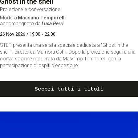
Ghost in the shell
Proiezione e conversazione
Modera
Massimo Temporelli
accompagnato da
Luca Perri
26 Nov 2026 / 19:00 - 22:00
STEP presenta una serata speciale dedicata a "Ghost in the
shell ", diretto da Mamoru Oshii. Dopo la proiezione seguirà una
conversazione moderata da Massimo Temporelli con la
partecipazione di ospiti d'eccezione.
Scopri tutti i titoli