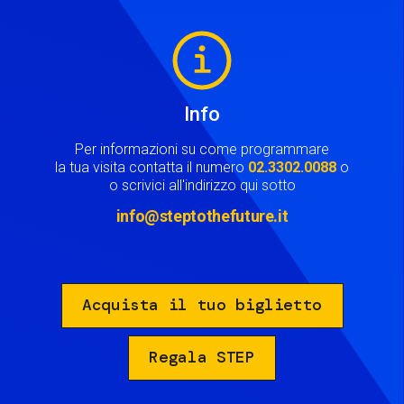
Image
Info
Per informazioni su come programmare
la tua visita contatta il numero
02.3302.0088
o
o scrivici all'indirizzo qui sotto
info@steptothefuture.it
Acquista il tuo biglietto
Regala STEP