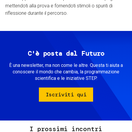
mettendoti alla prova e fornendoti stimoli o spunti di
riflessione durante il percorso.
C'è posta dal Futuro
È una newsletter, ma non come le altre. Questa ti aiuta a
conoscere il mondo che cambia, la programmazione
scientifica e le iniziative STEP.
Iscriviti qui
I prossimi incontri