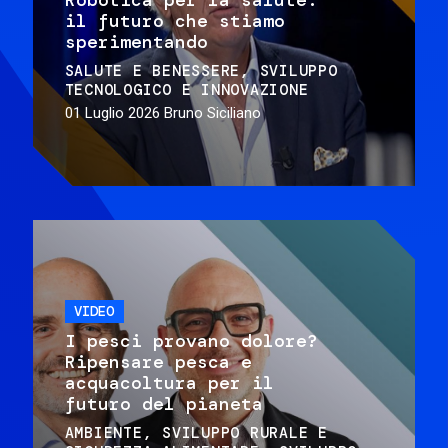
il futuro che stiamo
sperimentando
SALUTE E BENESSERE
SVILUPPO
TECNOLOGICO E INNOVAZIONE
01 Luglio 2026
Bruno Siciliano
VIDEO
I pesci provano dolore?
Ripensare pesca e
acquacoltura per il
futuro del pianeta
AMBIENTE
SVILUPPO RURALE E