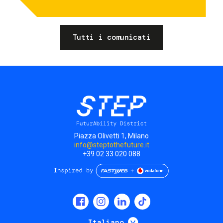
Tutti i comunicati
Piazza Olivetti 1, Milano
info@steptothefuture.it
+39 02 33 020 088
Social
menu
Mostra ulteriori
Italiano