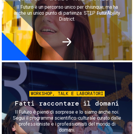
Il Futuro è un percorso unico per chiunque, ma ha
anche un unico punto di partenza: STEP FuturAbility
District.
Immagine
WORKSHOP, TALK E LABORATORI
Fatti raccontare il domani
Il Futuro è pieno di sorprese e lo siamo anche noi.
Segui il programma scientifico-culturale curato dalle
professioniste e i professionisti del mondo di
domani.