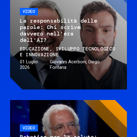
VIDEO
La responsabilità delle
parole: Chi scrive
davvero nell'era
dell'AI?
EDUCAZIONE
SVILUPPO TECNOLOGICO
E INNOVAZIONE
01 Luglio
Giovanni Acerboni, Diego
2026
Fontana
VIDEO
Robotica per la salute: