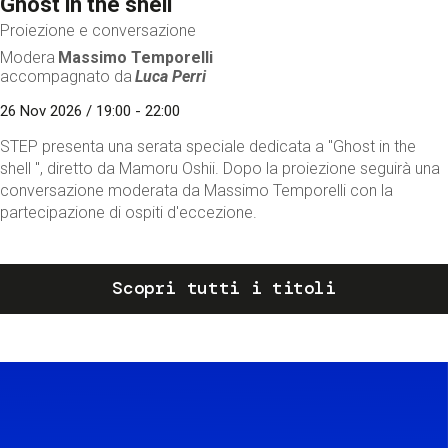
Ghost in the shell
Proiezione e conversazione
Modera
Massimo Temporelli
accompagnato da
Luca Perri
26 Nov 2026 / 19:00 - 22:00
STEP presenta una serata speciale dedicata a "Ghost in the
shell ", diretto da Mamoru Oshii. Dopo la proiezione seguirà una
conversazione moderata da Massimo Temporelli con la
partecipazione di ospiti d'eccezione.
Scopri tutti i titoli