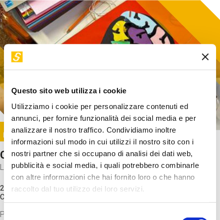
Questo sito web utilizza i cookie
Utilizziamo i cookie per personalizzare contenuti ed
annunci, per fornire funzionalità dei social media e per
Image
analizzare il nostro traffico. Condividiamo inoltre
SUNDAY@STEP
informazioni sul modo in cui utilizzi il nostro sito con i
Come funziona il cervello?
nostri partner che si occupano di analisi dei dati web,
pubblicità e social media, i quali potrebbero combinarle
Laboratorio
con altre informazioni che hai fornito loro o che hanno
20 Set 2026 / 11:15 - 13:00
raccolto dal tuo utilizzo dei loro servizi.
Costo
gratuito
Proveremo a costruire un cervello in cartoncino cercando di
Selezione