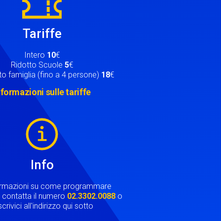
Tariffe
Intero
10
€
Ridotto Scuole
5
€
o famiglia (fino a 4 persone)
18
€
nformazioni sulle tariffe
Info
ormazioni su come programmare
ta contatta il numero
02.3302.0088
o
crivici all'indirizzo qui sotto