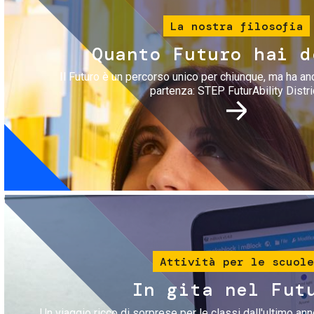
La nostra filosofia
Quanto Futuro hai d
Il Futuro è un percorso unico per chiunque, ma ha an
partenza: STEP FuturAbility Distri
Immagine
Attività per le scuole
In gita nel Fut
Un viaggio ricco di sorprese per le classi dall'ultimo anno