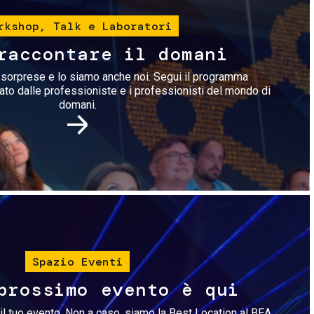
rkshop, Talk e Laboratori
raccontare il domani
i sorprese e lo siamo anche noi. Segui il programma
rato dalle professioniste e i professionisti del mondo di
domani.
Immagine
Spazio Eventi
prossimo evento è qui
il tuo evento. Non a caso, siamo la Best Location al BEA