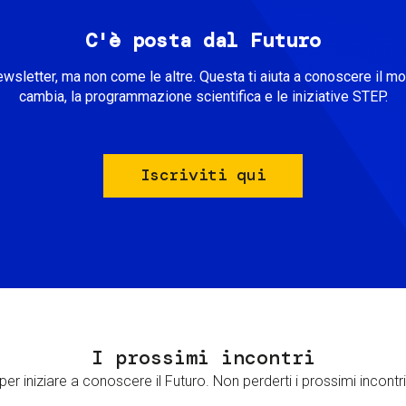
C'è posta dal Futuro
ewsletter, ma non come le altre. Questa ti aiuta a conoscere il m
cambia, la programmazione scientifica e le iniziative STEP.
Iscriviti qui
I prossimi incontri
er iniziare a conoscere il Futuro. Non perderti i prossimi incontri 