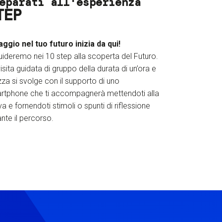
eparati all'esperienza
TEP
iaggio nel tuo futuro inizia da qui!
uideremo nei 10 step alla scoperta del Futuro.
isita guidata di gruppo della durata di un’ora e
za si svolge con il supporto di uno
rtphone che ti accompagnerà mettendoti alla
a e fornendoti stimoli o spunti di riflessione
nte il percorso.