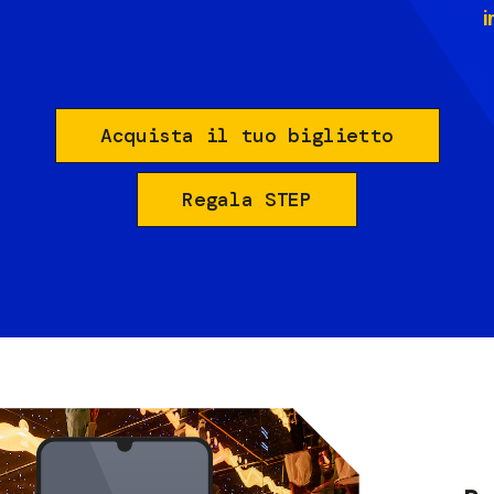
i
Acquista il tuo biglietto
Regala STEP