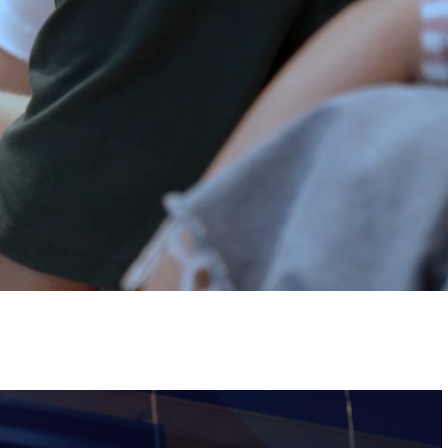
ervizi e accessibilità
Biglietti
ontatti
AQ
Immagine