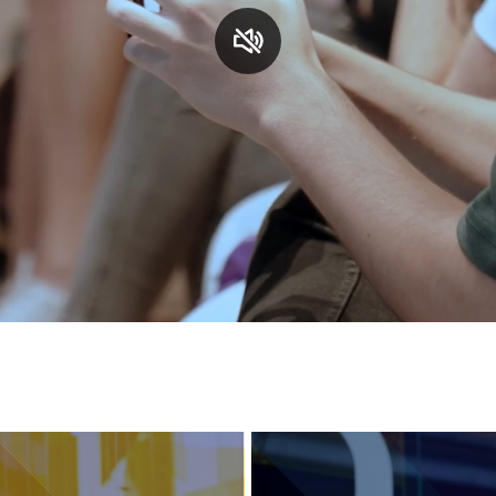
S
C
F