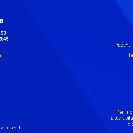
ra
:00
19:45
Pacchett
o
I
Image
Per inf
la tua visi
o s
ei weekend