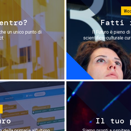
Wo
entro?
Fatti 
che un unico punto di
Il Futuro è pieno d
ct.
scientifico-culturale cu
uro
Il tuo 
 della primaria all'ultimo
Siamo pronti a ospitare 