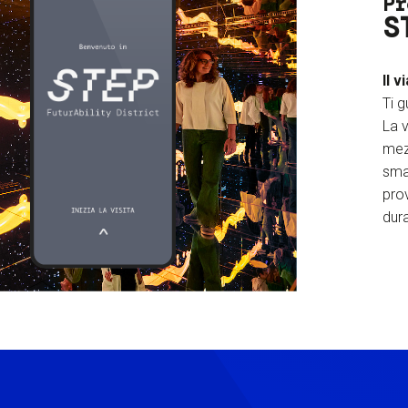
Pr
S
Il v
Ti g
La v
mez
sma
prov
dura