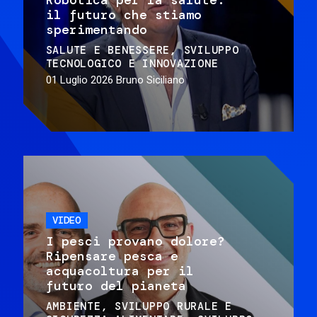
il futuro che stiamo
sperimentando
SALUTE E BENESSERE
SVILUPPO
TECNOLOGICO E INNOVAZIONE
01 Luglio 2026
Bruno Siciliano
VIDEO
I pesci provano dolore?
Ripensare pesca e
acquacoltura per il
futuro del pianeta
AMBIENTE
SVILUPPO RURALE E