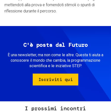
mettendoti alla prova e fornendoti stimoli o spunti di
riflessione durante il percorso.
C'è posta dal Futuro
È una newsletter, ma non come le altre. Questa ti aiuta a
conoscere il mondo che cambia, la programmazione
scientifica e le iniziative STEP.
Iscriviti qui
I prossimi incontri