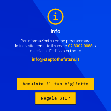
Image
Info
Per informazioni su come programmare
la tua visita contatta il numero
02.3302.0088
o
o scrivici all'indirizzo qui sotto
info@steptothefuture.it
Acquista il tuo biglietto
Regala STEP