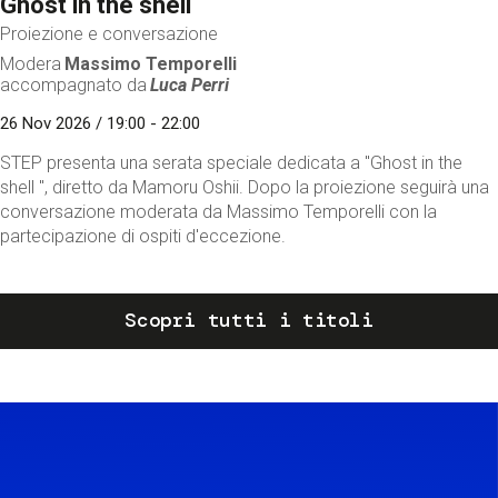
Ghost in the shell
Proiezione e conversazione
Modera
Massimo Temporelli
accompagnato da
Luca Perri
26 Nov 2026 / 19:00 - 22:00
STEP presenta una serata speciale dedicata a "Ghost in the
shell ", diretto da Mamoru Oshii. Dopo la proiezione seguirà una
conversazione moderata da Massimo Temporelli con la
partecipazione di ospiti d'eccezione.
Scopri tutti i titoli