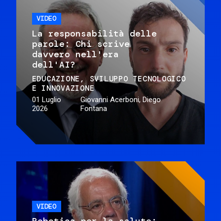
VIDEO
La responsabilità delle
parole: Chi scrive
davvero nell'era
dell'AI?
EDUCAZIONE
SVILUPPO TECNOLOGICO
E INNOVAZIONE
01 Luglio
Giovanni Acerboni, Diego
2026
Fontana
VIDEO
Robotica per la salute: