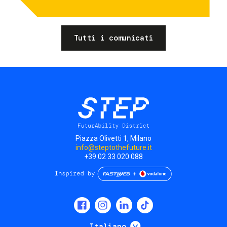
Tutti i comunicati
Piazza Olivetti 1, Milano
info@steptothefuture.it
+39 02 33 020 088
Social
menu
Mostra ulteriori
Italiano