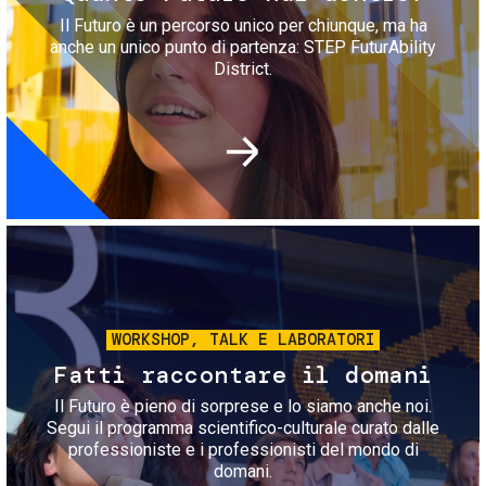
Il Futuro è un percorso unico per chiunque, ma ha
anche un unico punto di partenza: STEP FuturAbility
District.
Immagine
WORKSHOP, TALK E LABORATORI
Fatti raccontare il domani
Il Futuro è pieno di sorprese e lo siamo anche noi.
Segui il programma scientifico-culturale curato dalle
professioniste e i professionisti del mondo di
domani.