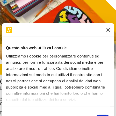
Questo sito web utilizza i cookie
Utilizziamo i cookie per personalizzare contenuti ed
annunci, per fornire funzionalità dei social media e per
Image
analizzare il nostro traffico. Condividiamo inoltre
SUNDAY@STEP
informazioni sul modo in cui utilizzi il nostro sito con i
Come funziona il cervello?
nostri partner che si occupano di analisi dei dati web,
pubblicità e social media, i quali potrebbero combinarle
Laboratorio
con altre informazioni che hai fornito loro o che hanno
20 Set 2026 / 11:15 - 13:00
raccolto dal tuo utilizzo dei loro servizi.
Costo
gratuito
Proveremo a costruire un cervello in cartoncino cercando di
Selezione