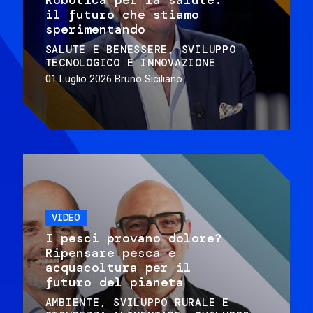
il futuro che stiamo
sperimentando
SALUTE E BENESSERE
SVILUPPO
TECNOLOGICO E INNOVAZIONE
01 Luglio 2026
Bruno Siciliano
VIDEO
I pesci provano dolore?
Ripensare pesca e
acquacoltura per il
futuro del pianeta
AMBIENTE
SVILUPPO RURALE E