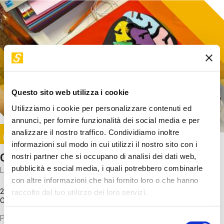
Questo sito web utilizza i cookie
Utilizziamo i cookie per personalizzare contenuti ed
annunci, per fornire funzionalità dei social media e per
Image
analizzare il nostro traffico. Condividiamo inoltre
SUNDAY@STEP
informazioni sul modo in cui utilizzi il nostro sito con i
Come funziona il cervello?
nostri partner che si occupano di analisi dei dati web,
pubblicità e social media, i quali potrebbero combinarle
Laboratorio
con altre informazioni che hai fornito loro o che hanno
20 Set 2026 / 11:15 - 13:00
raccolto dal tuo utilizzo dei loro servizi.
Costo
gratuito
Proveremo a costruire un cervello in cartoncino cercando di
Selezione