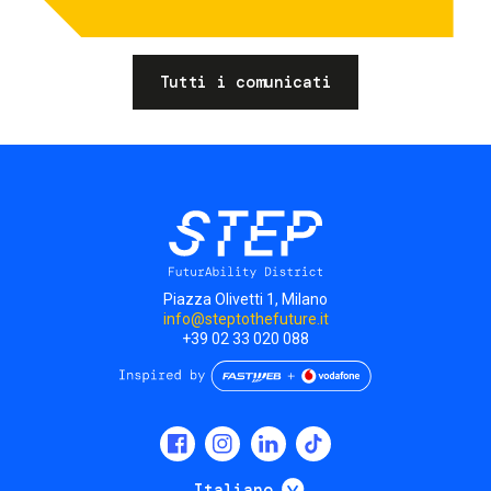
Tutti i comunicati
Piazza Olivetti 1, Milano
info@steptothefuture.it
+39 02 33 020 088
Social
menu
Mostra ulteriori
Italiano