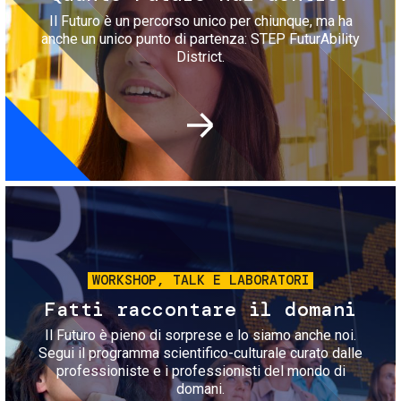
Il Futuro è un percorso unico per chiunque, ma ha
anche un unico punto di partenza: STEP FuturAbility
District.
Immagine
WORKSHOP, TALK E LABORATORI
Fatti raccontare il domani
Il Futuro è pieno di sorprese e lo siamo anche noi.
Segui il programma scientifico-culturale curato dalle
professioniste e i professionisti del mondo di
domani.