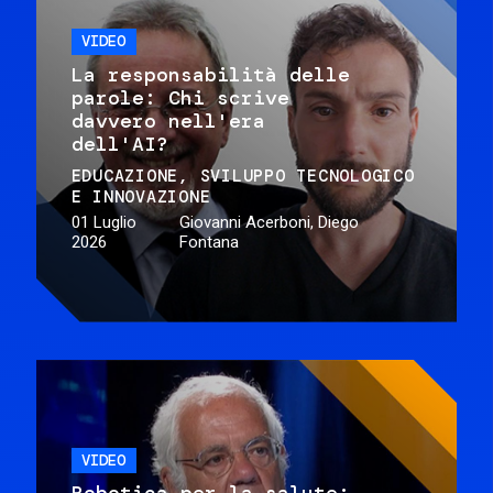
VIDEO
La responsabilità delle
parole: Chi scrive
davvero nell'era
dell'AI?
EDUCAZIONE
SVILUPPO TECNOLOGICO
E INNOVAZIONE
01 Luglio
Giovanni Acerboni, Diego
2026
Fontana
VIDEO
Robotica per la salute: