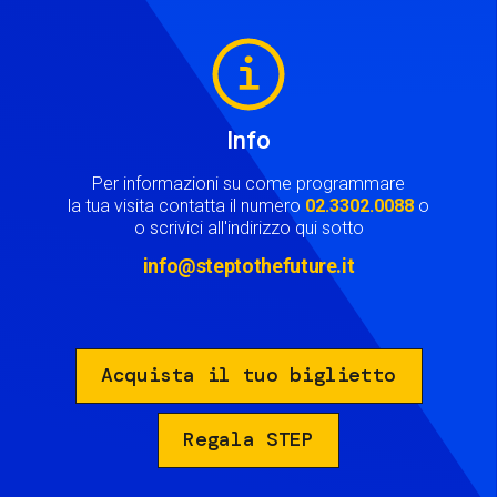
Image
Info
Per informazioni su come programmare
la tua visita contatta il numero
02.3302.0088
o
o scrivici all'indirizzo qui sotto
info@steptothefuture.it
Acquista il tuo biglietto
Regala STEP