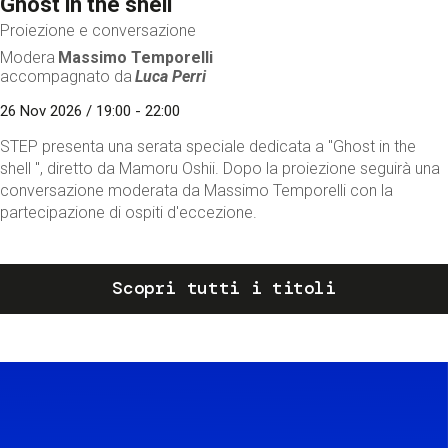
Ghost in the shell
Proiezione e conversazione
Modera
Massimo Temporelli
accompagnato da
Luca Perri
26 Nov 2026 / 19:00 - 22:00
STEP presenta una serata speciale dedicata a "Ghost in the
shell ", diretto da Mamoru Oshii. Dopo la proiezione seguirà una
conversazione moderata da Massimo Temporelli con la
partecipazione di ospiti d'eccezione.
Scopri tutti i titoli