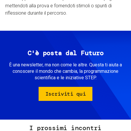
mettendoti alla prova e fornendoti stimoli o spunti di
riflessione durante il percorso.
C'è posta dal Futuro
È una newsletter, ma non come le altre. Questa ti aiuta a
conoscere il mondo che cambia, la programmazione
scientifica e le iniziative STEP.
Iscriviti qui
I prossimi incontri