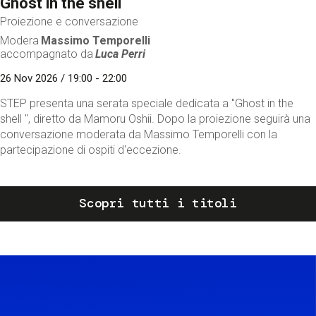
Ghost in the shell
Proiezione e conversazione
Modera
Massimo Temporelli
accompagnato da
Luca Perri
26 Nov 2026 / 19:00 - 22:00
STEP presenta una serata speciale dedicata a "Ghost in the
shell ", diretto da Mamoru Oshii. Dopo la proiezione seguirà una
conversazione moderata da Massimo Temporelli con la
partecipazione di ospiti d'eccezione.
Scopri tutti i titoli