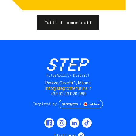
Tutti i comunicati
Piazza Olivetti 1, Milano
info@steptothefuture.it
+39 02 33 020 088
Social
menu
Mostra ulteriori
Italiano