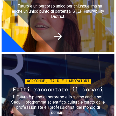
Il Futuro è un percorso unico per chiunque, ma ha
anche un unico punto di partenza: STEP FuturAbility
District.
Immagine
WORKSHOP, TALK E LABORATORI
Fatti raccontare il domani
Il Futuro è pieno di sorprese e lo siamo anche noi.
Segui il programma scientifico-culturale curato dalle
professioniste e i professionisti del mondo di
domani.