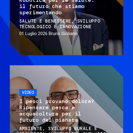
il futuro che stiamo
sperimentando
SALUTE E BENESSERE
SVILUPPO
TECNOLOGICO E INNOVAZIONE
01 Luglio 2026
Bruno Siciliano
VIDEO
I pesci provano dolore?
Ripensare pesca e
acquacoltura per il
futuro del pianeta
AMBIENTE
SVILUPPO RURALE E