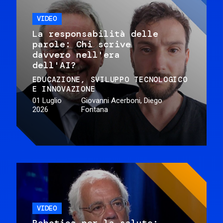
VIDEO
La responsabilità delle
parole: Chi scrive
davvero nell'era
dell'AI?
EDUCAZIONE
SVILUPPO TECNOLOGICO
E INNOVAZIONE
01 Luglio
Giovanni Acerboni, Diego
2026
Fontana
VIDEO
Robotica per la salute: