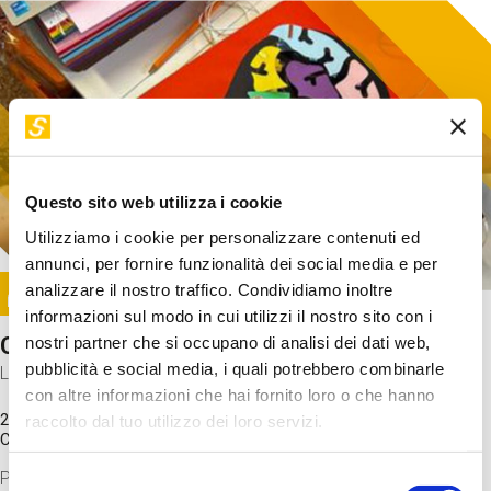
Questo sito web utilizza i cookie
Utilizziamo i cookie per personalizzare contenuti ed
annunci, per fornire funzionalità dei social media e per
Image
analizzare il nostro traffico. Condividiamo inoltre
SUNDAY@STEP
informazioni sul modo in cui utilizzi il nostro sito con i
Come funziona il cervello?
nostri partner che si occupano di analisi dei dati web,
pubblicità e social media, i quali potrebbero combinarle
Laboratorio
con altre informazioni che hai fornito loro o che hanno
20 Set 2026 / 11:15 - 13:00
raccolto dal tuo utilizzo dei loro servizi.
Costo
gratuito
Proveremo a costruire un cervello in cartoncino cercando di
Selezione