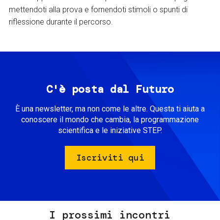
mettendoti alla prova e fornendoti stimoli o spunti di
riflessione durante il percorso.
C'è posta dal Futuro
È una newsletter, ma non come le altre. Questa ti aiuta a
conoscere il mondo che cambia, la programmazione
scientifica e le iniziative STEP.
Iscriviti qui
I prossimi incontri