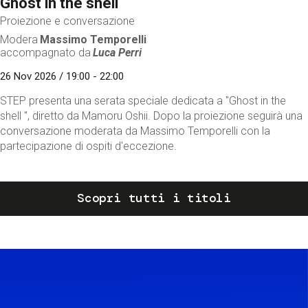
Ghost in the shell
Proiezione e conversazione
Modera
Massimo Temporelli
accompagnato da
Luca Perri
26 Nov 2026 / 19:00 - 22:00
STEP presenta una serata speciale dedicata a "Ghost in the
shell ", diretto da Mamoru Oshii. Dopo la proiezione seguirà una
conversazione moderata da Massimo Temporelli con la
partecipazione di ospiti d'eccezione.
Scopri tutti i titoli