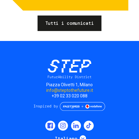
Tutti i comunicati
Piazza Olivetti 1, Milano
info@steptothefuture.it
+39 02 33 020 088
Social
menu
Mostra ulteriori
Italiano