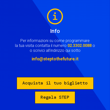
Image
Info
Per informazioni su come programmare
la tua visita contatta il numero
02.3302.0088
o
o scrivici all'indirizzo qui sotto
info@steptothefuture.it
Acquista il tuo biglietto
Regala STEP