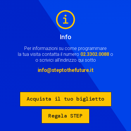
Image
Info
Per informazioni su come programmare
la tua visita contatta il numero
02.3302.0088
o
o scrivici all'indirizzo qui sotto
info@steptothefuture.it
Acquista il tuo biglietto
Regala STEP