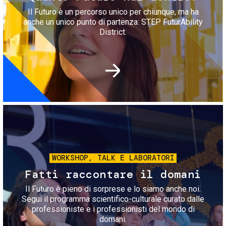
Il Futuro è un percorso unico per chiunque, ma ha
anche un unico punto di partenza: STEP FuturAbility
District.
Immagine
WORKSHOP, TALK E LABORATORI
Fatti raccontare il domani
Il Futuro è pieno di sorprese e lo siamo anche noi.
Segui il programma scientifico-culturale curato dalle
professioniste e i professionisti del mondo di
domani.