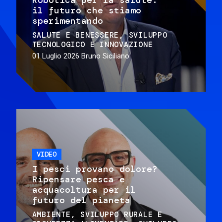
il futuro che stiamo
sperimentando
SALUTE E BENESSERE
SVILUPPO
TECNOLOGICO E INNOVAZIONE
01 Luglio 2026
Bruno Siciliano
VIDEO
I pesci provano dolore?
Ripensare pesca e
acquacoltura per il
futuro del pianeta
AMBIENTE
SVILUPPO RURALE E