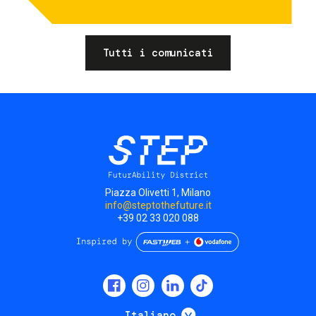
Tutti i comunicati
Piazza Olivetti 1, Milano
info@steptothefuture.it
+39 02 33 020 088
Social
menu
Mostra ulteriori
Italiano