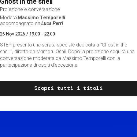
Ghost in the shell
Proiezione e conversazione
Modera
Massimo Temporelli
accompagnato da
Luca Perri
26 Nov 2026 / 19:00 - 22:00
STEP presenta una serata speciale dedicata a "Ghost in the
shell ", diretto da Mamoru Oshii. Dopo la proiezione seguirà una
conversazione moderata da Massimo Temporelli con la
partecipazione di ospiti d'eccezione.
Scopri tutti i titoli