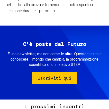
mettendoti alla prova e fornendoti stimoli o spunti di
riflessione durante il percorso.
C'è posta dal Futuro
È una newsletter, ma non come le altre. Questa ti aiuta a
conoscere il mondo che cambia, la programmazione
scientifica e le iniziative STEP.
Iscriviti qui
I prossimi incontri