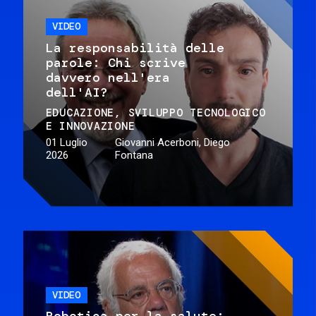
VIDEO
La responsabilità delle
parole: Chi scrive
davvero nell'era
dell'AI?
EDUCAZIONE
SVILUPPO TECNOLOGICO
E INNOVAZIONE
01 Luglio
Giovanni Acerboni, Diego
2026
Fontana
VIDEO
Robotica per la salute: