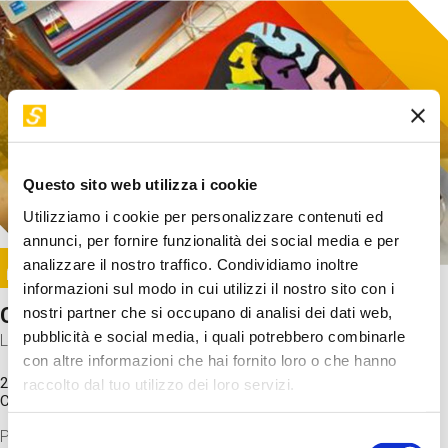
Questo sito web utilizza i cookie
Utilizziamo i cookie per personalizzare contenuti ed
annunci, per fornire funzionalità dei social media e per
Image
analizzare il nostro traffico. Condividiamo inoltre
SUNDAY@STEP
informazioni sul modo in cui utilizzi il nostro sito con i
Come funziona il cervello?
nostri partner che si occupano di analisi dei dati web,
pubblicità e social media, i quali potrebbero combinarle
Laboratorio
con altre informazioni che hai fornito loro o che hanno
20 Set 2026 / 11:15 - 13:00
raccolto dal tuo utilizzo dei loro servizi.
Costo
gratuito
Proveremo a costruire un cervello in cartoncino cercando di
Selezione