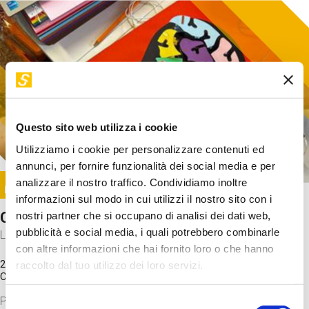
Questo sito web utilizza i cookie
Utilizziamo i cookie per personalizzare contenuti ed
annunci, per fornire funzionalità dei social media e per
Image
analizzare il nostro traffico. Condividiamo inoltre
SUNDAY@STEP
informazioni sul modo in cui utilizzi il nostro sito con i
Come funziona il cervello?
nostri partner che si occupano di analisi dei dati web,
pubblicità e social media, i quali potrebbero combinarle
Laboratorio
con altre informazioni che hai fornito loro o che hanno
20 Set 2026 / 11:15 - 13:00
raccolto dal tuo utilizzo dei loro servizi.
Costo
gratuito
Proveremo a costruire un cervello in cartoncino cercando di
Selezione