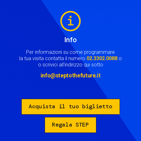
Image
Info
Per informazioni su come programmare
la tua visita contatta il numero
02.3302.0088
o
o scrivici all'indirizzo qui sotto
info@steptothefuture.it
Acquista il tuo biglietto
Regala STEP