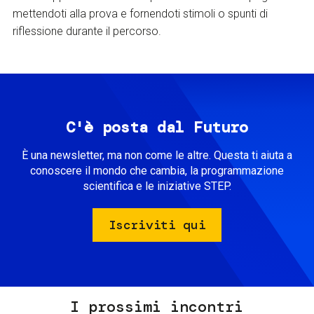
mettendoti alla prova e fornendoti stimoli o spunti di
riflessione durante il percorso.
C'è posta dal Futuro
È una newsletter, ma non come le altre. Questa ti aiuta a
conoscere il mondo che cambia, la programmazione
scientifica e le iniziative STEP.
Iscriviti qui
I prossimi incontri