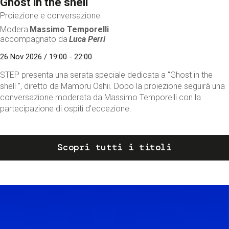
Ghost in the shell
Proiezione e conversazione
Modera
Massimo Temporelli
accompagnato da
Luca Perri
26 Nov 2026 / 19:00 - 22:00
STEP presenta una serata speciale dedicata a "Ghost in the
shell ", diretto da Mamoru Oshii. Dopo la proiezione seguirà una
conversazione moderata da Massimo Temporelli con la
partecipazione di ospiti d'eccezione.
Scopri tutti i titoli