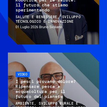
il futuro che stiamo
sperimentando
SALUTE E BENESSERE
SVILUPPO
TECNOLOGICO E INNOVAZIONE
01 Luglio 2026
Bruno Siciliano
VIDEO
I pesci provano dolore?
Ripensare pesca e
acquacoltura per il
futuro del pianeta
AMBIENTE
SVILUPPO RURALE E