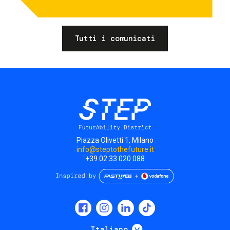
Tutti i comunicati
Piazza Olivetti 1, Milano
info@steptothefuture.it
+39 02 33 020 088
Social
menu
Mostra ulteriori
Italiano