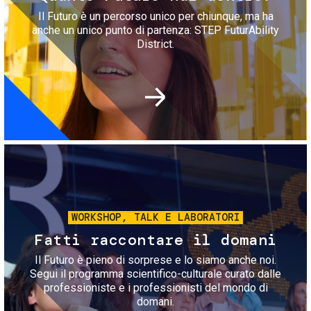
Il Futuro è un percorso unico per chiunque, ma ha
anche un unico punto di partenza: STEP FuturAbility
District.
Immagine
WORKSHOP, TALK E LABORATORI
Fatti raccontare il domani
Il Futuro è pieno di sorprese e lo siamo anche noi.
Segui il programma scientifico-culturale curato dalle
professioniste e i professionisti del mondo di
domani.