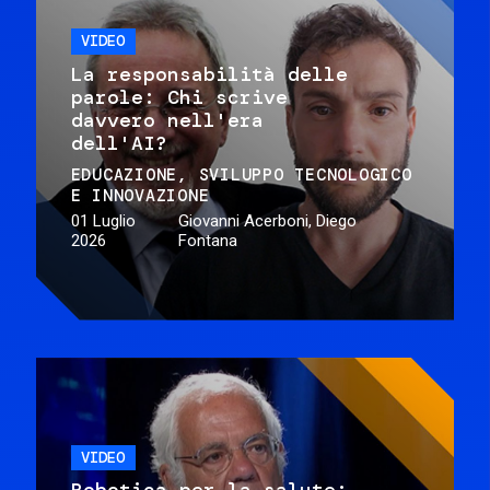
VIDEO
La responsabilità delle
parole: Chi scrive
davvero nell'era
dell'AI?
EDUCAZIONE
SVILUPPO TECNOLOGICO
E INNOVAZIONE
01 Luglio
Giovanni Acerboni, Diego
2026
Fontana
VIDEO
Robotica per la salute: