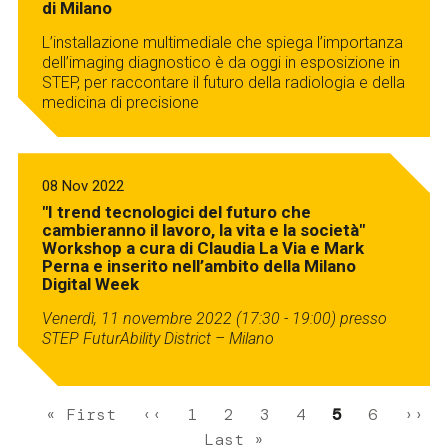
di Milano
L’installazione multimediale che spiega l’importanza
dell’imaging diagnostico è da oggi in esposizione in
STEP, per raccontare il futuro della radiologia e della
medicina di precisione
08 Nov 2022
"I trend tecnologici del futuro che
cambieranno il lavoro, la vita e la società"
Workshop a cura di Claudia La Via e Mark
Perna e inserito nell’ambito della Milano
Digital Week
Venerdì, 11 novembre 2022 (17:30 - 19:00) presso
STEP FuturAbility District – Milano
Paginazione
Prima
« First
Pagina
‹‹
Pagina
1
Pagina
2
Pagina
3
Pagina
4
Pagina
5
Pagina
6
Pagi
››
pagina
precedente
Ultima
Last »
attuale
succ