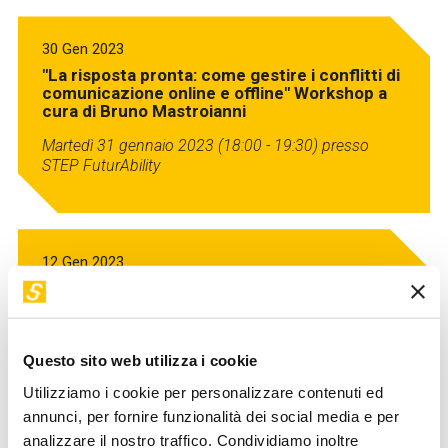
30 Gen 2023
"La risposta pronta: come gestire i conflitti di
comunicazione online e offline" Workshop a
cura di Bruno Mastroianni
Martedì 31 gennaio 2023 (18:00 - 19:30)
presso
STEP FuturAbility
12 Gen 2023
"L’importanza del purpose per i talenti del
futuro" Workshop a cura di Francesco
Guidara
Giovedì, 12 gennaio 2023 (18:00 - 19:30) presso
Questo sito web utilizza i cookie
STEP FuturAbility District – Milano
Utilizziamo i cookie per personalizzare contenuti ed
annunci, per fornire funzionalità dei social media e per
analizzare il nostro traffico. Condividiamo inoltre