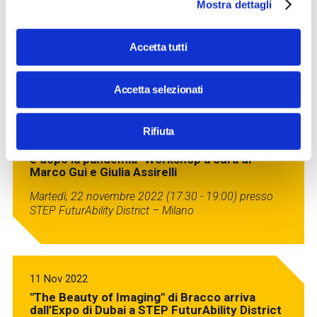
Mostra dettagli
"Lavorare con il futuro" Workshop a cura di
Roberto Poli
Mercoledì, 30 novembre 2022 (17:30 - 19:00) presso
Accetta tutti
STEP FuturAbility District – Milano
Accetta selezionati
21 Nov 2022
Rifiuta
"La competenza digitale degli studenti prima
e dopo la pandemia" Workshop a cura di
Marco Gui e Giulia Assirelli
Martedì, 22 novembre 2022 (17:30 - 19:00) presso
STEP FuturAbility District – Milano
11 Nov 2022
"The Beauty of Imaging" di Bracco arriva
dall’Expo di Dubai a STEP FuturAbility District