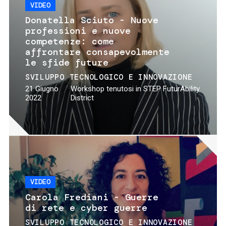
VIDEO
Donatella Sciuto - Nuove
professioni e nuove
competenze: come
affrontare consapevolmente
le sfide future
SVILUPPO TECNOLOGICO E INNOVAZIONE
21 Giugno
Workshop tenutosi in STEP FuturAbility
2022
District
VIDEO
Carola Frediani - Guerre
di rete e cyber guerre
SVILUPPO TECNOLOGICO E INNOVAZIONE