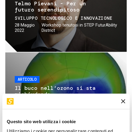
Telmo Pievani - Per un
futuro serendipitoso
SVILUPPO TECNOLOGICO E INNOVAZIONE
28 Maggio
Workshop tenutosi in STEP FuturAbility
2022
District
ARTICOLO
Il buco nell’ozono si sta
richiudendo
AMBIENTE
SALUTE E BENESSERE
16 Gennaio 2023
Federico Cella, Michela Rovelli
Questo sito web utilizza i cookie
Utilizziamo i cookie per personalizzare contenuti ed