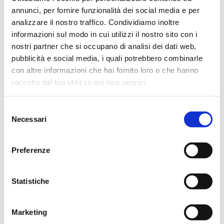
annunci, per fornire funzionalità dei social media e per
analizzare il nostro traffico. Condividiamo inoltre
informazioni sul modo in cui utilizzi il nostro sito con i
ARTICOLO
nostri partner che si occupano di analisi dei dati web,
pubblicità e social media, i quali potrebbero combinarle
Il ricco spettro tra reale
e virtuale: le nuove
con altre informazioni che hai fornito loro o che hanno
frontiere della realtà
raccolto dal tuo utilizzo dei loro servizi.
aumentata
SVILUPPO TECNOLOGICO E INNOVAZIONE
Selezione
19 Ottobre 2022
Federico Cella, Michela Rovelli
Necessari
del
consenso
Preferenze
Statistiche
ARTICOLO
Marketing
Cinque cose da sapere