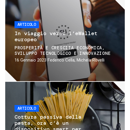
ARTICOLO
In viaggio verso l’eWallet
europeo
PROSPERITÀ E CRESCITA ECONOMICA
SVILUPPO TECNOLOGICO E INNOVAZIONE
16 Gennaio 2023
Federico Cella, Michela Rovelli
ARTICOLO
Cottura passiva della
pasta, ora c’è un
dispositivo smart per