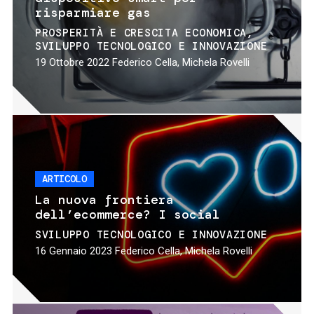
risparmiare gas
PROSPERITÀ E CRESCITA ECONOMICA
SVILUPPO TECNOLOGICO E INNOVAZIONE
19 Ottobre 2022
Federico Cella, Michela Rovelli
ARTICOLO
La nuova frontiera
dell’ecommerce? I social
SVILUPPO TECNOLOGICO E INNOVAZIONE
16 Gennaio 2023
Federico Cella, Michela Rovelli