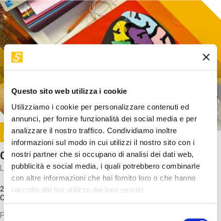
Questo sito web utilizza i cookie
Utilizziamo i cookie per personalizzare contenuti ed
annunci, per fornire funzionalità dei social media e per
Image
analizzare il nostro traffico. Condividiamo inoltre
SUNDAY@STEP
informazioni sul modo in cui utilizzi il nostro sito con i
Come funziona il cervello?
nostri partner che si occupano di analisi dei dati web,
pubblicità e social media, i quali potrebbero combinarle
Laboratorio
con altre informazioni che hai fornito loro o che hanno
20 Set 2026 / 11:15 - 13:00
raccolto dal tuo utilizzo dei loro servizi.
Costo
gratuito
Proveremo a costruire un cervello in cartoncino cercando di
Selezione