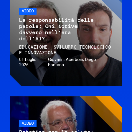
VIDEO
La responsabilità delle
parole: Chi scrive
davvero nell'era
dell'AI?
EDUCAZIONE
SVILUPPO TECNOLOGICO
E INNOVAZIONE
01 Luglio
Giovanni Acerboni, Diego
2026
Fontana
VIDEO
Robotica per la salute: