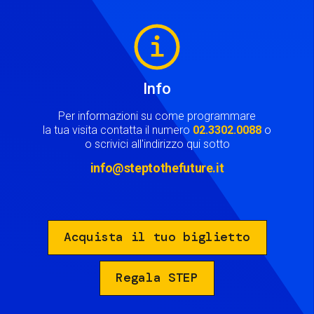
Image
Info
Per informazioni su come programmare
la tua visita contatta il numero
02.3302.0088
o
o scrivici all'indirizzo qui sotto
info@steptothefuture.it
Acquista il tuo biglietto
Regala STEP