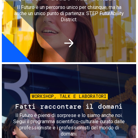
Il Futuro è un percorso unico per chiunque, ma ha
anche un unico punto di partenza: STEP FuturAbility
District.
Immagine
WORKSHOP, TALK E LABORATORI
Fatti raccontare il domani
Il Futuro è pieno di sorprese e lo siamo anche noi.
Segui il programma scientifico-culturale curato dalle
professioniste e i professionisti del mondo di
domani.