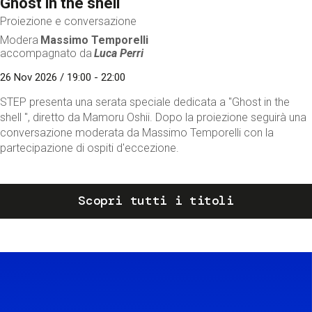
Ghost in the shell
Proiezione e conversazione
Modera
Massimo Temporelli
accompagnato da
Luca Perri
26 Nov 2026 / 19:00 - 22:00
STEP presenta una serata speciale dedicata a "Ghost in the
shell ", diretto da Mamoru Oshii. Dopo la proiezione seguirà una
conversazione moderata da Massimo Temporelli con la
partecipazione di ospiti d'eccezione.
Scopri tutti i titoli