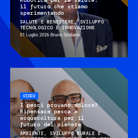
il futuro che stiamo
sperimentando
SALUTE E BENESSERE
SVILUPPO
TECNOLOGICO E INNOVAZIONE
01 Luglio 2026
Bruno Siciliano
VIDEO
I pesci provano dolore?
Ripensare pesca e
acquacoltura per il
futuro del pianeta
AMBIENTE
SVILUPPO RURALE E