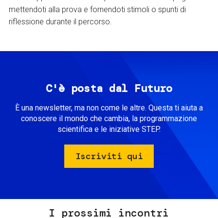
mettendoti alla prova e fornendoti stimoli o spunti di
riflessione durante il percorso.
C'è posta dal Futuro
È una newsletter, ma non come le altre. Questa ti aiuta a
conoscere il mondo che cambia, la programmazione
scientifica e le iniziative STEP.
Iscriviti qui
I prossimi incontri