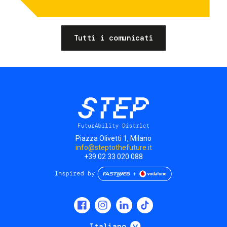
Tutti i comunicati
Piazza Olivetti 1, Milano
info@steptothefuture.it
+39 02 33 020 088
Social
menu
Mostra ulteriori
Italiano