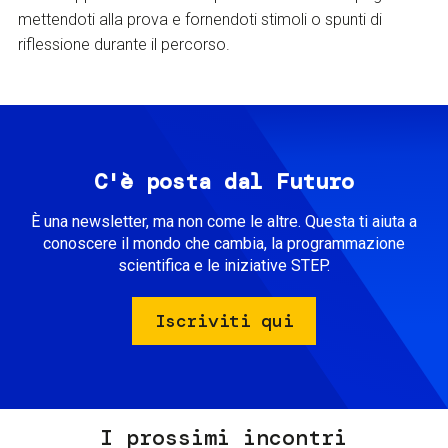
mettendoti alla prova e fornendoti stimoli o spunti di
riflessione durante il percorso.
C'è posta dal Futuro
È una newsletter, ma non come le altre. Questa ti aiuta a
conoscere il mondo che cambia, la programmazione
scientifica e le iniziative STEP.
Iscriviti qui
I prossimi incontri