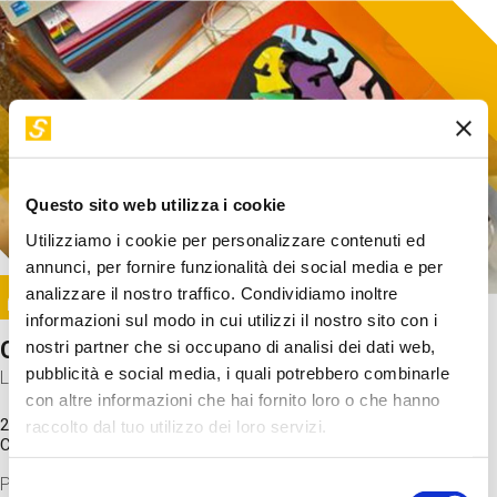
Questo sito web utilizza i cookie
Utilizziamo i cookie per personalizzare contenuti ed
annunci, per fornire funzionalità dei social media e per
Image
analizzare il nostro traffico. Condividiamo inoltre
SUNDAY@STEP
informazioni sul modo in cui utilizzi il nostro sito con i
Come funziona il cervello?
nostri partner che si occupano di analisi dei dati web,
pubblicità e social media, i quali potrebbero combinarle
Laboratorio
con altre informazioni che hai fornito loro o che hanno
20 Set 2026 / 11:15 - 13:00
raccolto dal tuo utilizzo dei loro servizi.
Costo
gratuito
Proveremo a costruire un cervello in cartoncino cercando di
Selezione