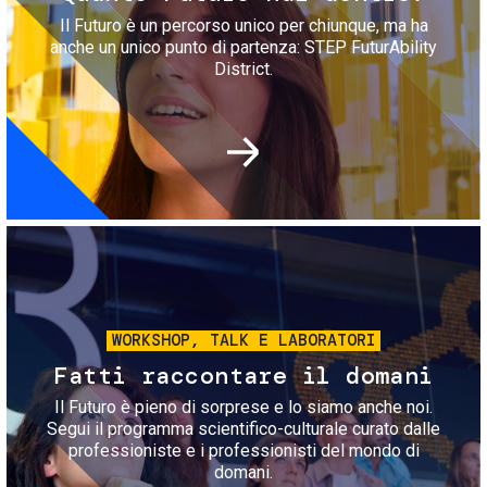
Il Futuro è un percorso unico per chiunque, ma ha
anche un unico punto di partenza: STEP FuturAbility
District.
Immagine
WORKSHOP, TALK E LABORATORI
Fatti raccontare il domani
Il Futuro è pieno di sorprese e lo siamo anche noi.
Segui il programma scientifico-culturale curato dalle
professioniste e i professionisti del mondo di
domani.