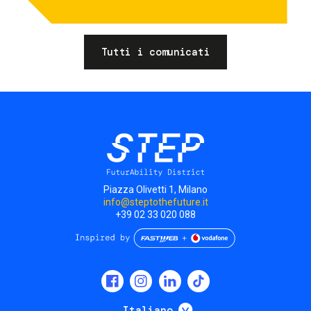
Tutti i comunicati
Piazza Olivetti 1, Milano
info@steptothefuture.it
+39 02 33 020 088
Social
menu
Mostra ulteriori
Italiano