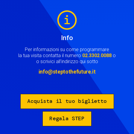
Image
Info
Per informazioni su come programmare
la tua visita contatta il numero
02.3302.0088
o
o scrivici all'indirizzo qui sotto
info@steptothefuture.it
Acquista il tuo biglietto
Regala STEP