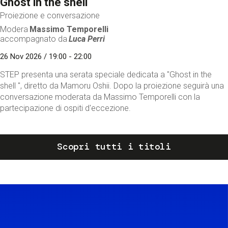
Ghost in the shell
Proiezione e conversazione
Modera
Massimo Temporelli
accompagnato da
Luca Perri
26 Nov 2026 / 19:00 - 22:00
STEP presenta una serata speciale dedicata a "Ghost in the
shell ", diretto da Mamoru Oshii. Dopo la proiezione seguirà una
conversazione moderata da Massimo Temporelli con la
partecipazione di ospiti d'eccezione.
Scopri tutti i titoli