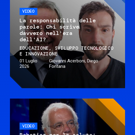
VIDEO
La responsabilità delle
parole: Chi scrive
davvero nell'era
dell'AI?
EDUCAZIONE
SVILUPPO TECNOLOGICO
E INNOVAZIONE
01 Luglio
Giovanni Acerboni, Diego
2026
Fontana
VIDEO
Robotica per la salute: