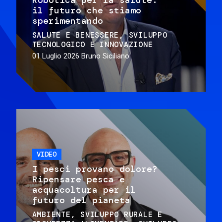
il futuro che stiamo
sperimentando
SALUTE E BENESSERE
SVILUPPO
TECNOLOGICO E INNOVAZIONE
01 Luglio 2026
Bruno Siciliano
VIDEO
I pesci provano dolore?
Ripensare pesca e
acquacoltura per il
futuro del pianeta
AMBIENTE
SVILUPPO RURALE E