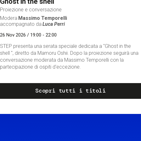
Ghost in the shell
Proiezione e conversazione
Modera
Massimo Temporelli
accompagnato da
Luca Perri
26 Nov 2026 / 19:00 - 22:00
STEP presenta una serata speciale dedicata a "Ghost in the
shell ", diretto da Mamoru Oshii. Dopo la proiezione seguirà una
conversazione moderata da Massimo Temporelli con la
partecipazione di ospiti d'eccezione.
Scopri tutti i titoli