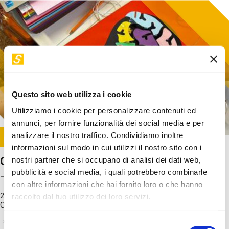
Questo sito web utilizza i cookie
Utilizziamo i cookie per personalizzare contenuti ed
annunci, per fornire funzionalità dei social media e per
Image
analizzare il nostro traffico. Condividiamo inoltre
SUNDAY@STEP
informazioni sul modo in cui utilizzi il nostro sito con i
Come funziona il cervello?
nostri partner che si occupano di analisi dei dati web,
pubblicità e social media, i quali potrebbero combinarle
Laboratorio
con altre informazioni che hai fornito loro o che hanno
20 Set 2026 / 11:15 - 13:00
raccolto dal tuo utilizzo dei loro servizi.
Costo
gratuito
Proveremo a costruire un cervello in cartoncino cercando di
Selezione