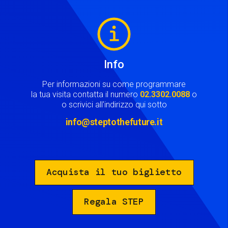
Image
Info
Per informazioni su come programmare
la tua visita contatta il numero
02.3302.0088
o
o scrivici all'indirizzo qui sotto
info@steptothefuture.it
Acquista il tuo biglietto
Regala STEP