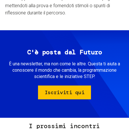
mettendoti alla prova e fornendoti stimoli o spunti di
riflessione durante il percorso.
C'è posta dal Futuro
È una newsletter, ma non come le altre. Questa ti aiuta a
conoscere il mondo che cambia, la programmazione
scientifica e le iniziative STEP.
Iscriviti qui
I prossimi incontri