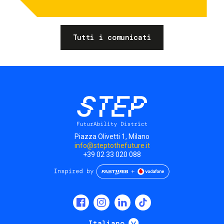
Tutti i comunicati
Piazza Olivetti 1, Milano
info@steptothefuture.it
+39 02 33 020 088
Social
menu
Mostra ulteriori
Italiano