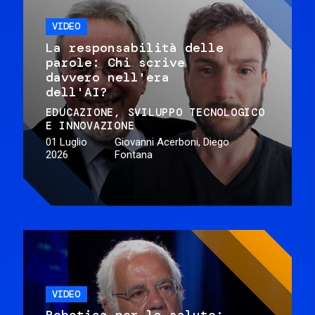
VIDEO
La responsabilità delle
parole: Chi scrive
davvero nell'era
dell'AI?
EDUCAZIONE
SVILUPPO TECNOLOGICO
E INNOVAZIONE
01 Luglio
Giovanni Acerboni, Diego
2026
Fontana
VIDEO
Robotica per la salute: