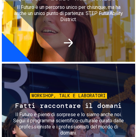
Il Futuro è un percorso unico per chiunque, ma ha
anche un unico punto di partenza: STEP FuturAbility
District.
Immagine
WORKSHOP, TALK E LABORATORI
Fatti raccontare il domani
Il Futuro è pieno di sorprese e lo siamo anche noi.
Segui il programma scientifico-culturale curato dalle
professioniste e i professionisti del mondo di
domani.