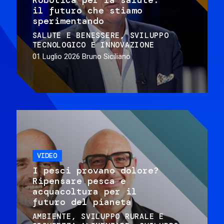
il futuro che stiamo
sperimentando
SALUTE E BENESSERE
SVILUPPO
TECNOLOGICO E INNOVAZIONE
01 Luglio 2026
Bruno Siciliano
VIDEO
I pesci provano dolore?
Ripensare pesca e
acquacoltura per il
futuro del pianeta
AMBIENTE
SVILUPPO RURALE E