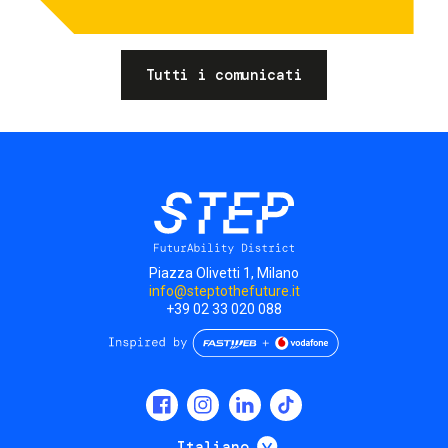
Tutti i comunicati
Piazza Olivetti 1, Milano
info@steptothefuture.it
+39 02 33 020 088
Social
menu
Mostra ulteriori
Italiano