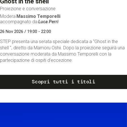
Ghost in the shell
Proiezione e conversazione
Modera
Massimo Temporelli
accompagnato da
Luca Perri
26 Nov 2026 / 19:00 - 22:00
STEP presenta una serata speciale dedicata a "Ghost in the
shell ", diretto da Mamoru Oshii. Dopo la proiezione seguirà una
conversazione moderata da Massimo Temporelli con la
partecipazione di ospiti d'eccezione.
Scopri tutti i titoli