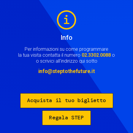
Image
Info
Per informazioni su come programmare
la tua visita contatta il numero
02.3302.0088
o
o scrivici all'indirizzo qui sotto
info@steptothefuture.it
Acquista il tuo biglietto
Regala STEP