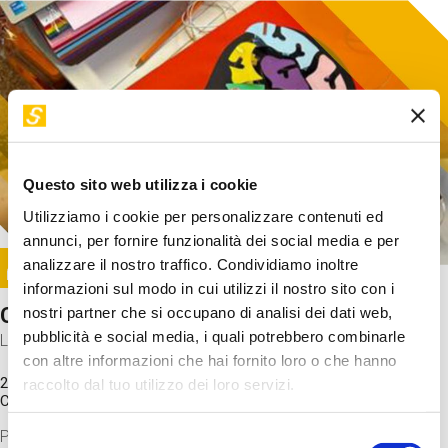
Questo sito web utilizza i cookie
Utilizziamo i cookie per personalizzare contenuti ed
annunci, per fornire funzionalità dei social media e per
Image
analizzare il nostro traffico. Condividiamo inoltre
SUNDAY@STEP
informazioni sul modo in cui utilizzi il nostro sito con i
Come funziona il cervello?
nostri partner che si occupano di analisi dei dati web,
pubblicità e social media, i quali potrebbero combinarle
Laboratorio
con altre informazioni che hai fornito loro o che hanno
20 Set 2026 / 11:15 - 13:00
raccolto dal tuo utilizzo dei loro servizi.
Costo
gratuito
Proveremo a costruire un cervello in cartoncino cercando di
Selezione