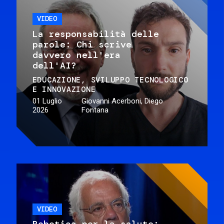
VIDEO
La responsabilità delle
parole: Chi scrive
davvero nell'era
dell'AI?
EDUCAZIONE
SVILUPPO TECNOLOGICO
E INNOVAZIONE
01 Luglio
Giovanni Acerboni, Diego
2026
Fontana
VIDEO
Robotica per la salute: