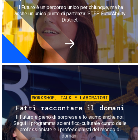
Il Futuro è un percorso unico per chiunque, ma ha
anche un unico punto di partenza: STEP FuturAbility
District.
Immagine
WORKSHOP, TALK E LABORATORI
Fatti raccontare il domani
Il Futuro è pieno di sorprese e lo siamo anche noi.
Segui il programma scientifico-culturale curato dalle
professioniste e i professionisti del mondo di
domani.