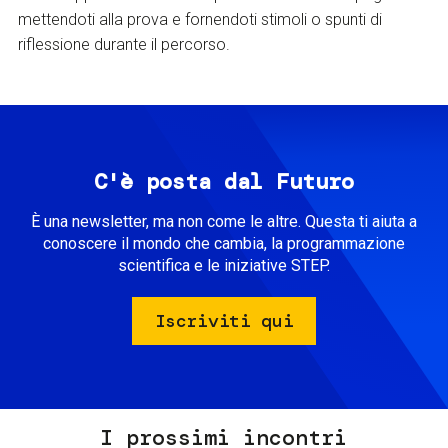
mettendoti alla prova e fornendoti stimoli o spunti di
riflessione durante il percorso.
C'è posta dal Futuro
È una newsletter, ma non come le altre. Questa ti aiuta a
conoscere il mondo che cambia, la programmazione
scientifica e le iniziative STEP.
Iscriviti qui
I prossimi incontri