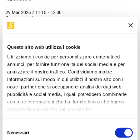
29 Mar 2026 / 11:15 - 13:00
Costo
gratuito
A partire da un disegno personalizzato, creeremo un
circuito elettrico con led e filo conduttivo che trasformerà
così la vostra festa in un momento m
Questo sito web utilizza i cookie
Utilizziamo i cookie per personalizzare contenuti ed
VIDEO DISPONIBILE
annunci, per fornire funzionalità dei social media e per
analizzare il nostro traffico. Condividiamo inoltre
informazioni sul modo in cui utilizzi il nostro sito con i
nostri partner che si occupano di analisi dei dati web,
pubblicità e social media, i quali potrebbero combinarle
con altre informazioni che hai fornito loro o che hanno
raccolto dal tuo utilizzo dei loro servizi.
Image
Selezione
DIGITALTALK@STEP
Necessari
del