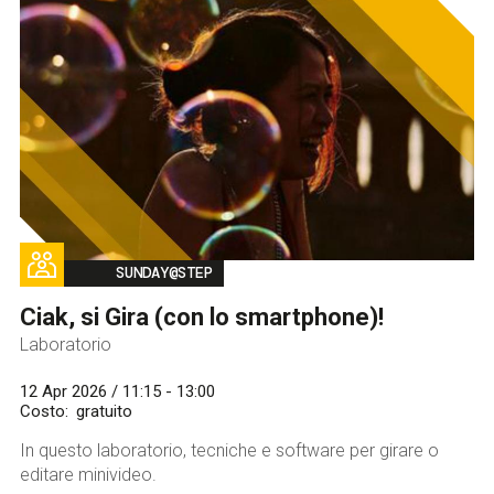
Image
SUNDAY@STEP
Ciak, si Gira (con lo smartphone)!
Laboratorio
12 Apr 2026 / 11:15 - 13:00
Costo
gratuito
In questo laboratorio, t
ecniche e software per girare o
editare minivideo.