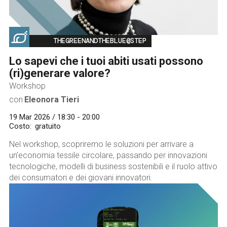
Image
THEGREENANDTHEBLUE@STEP
Lo sapevi che i tuoi abiti usati possono
(ri)generare valore?
Workshop
con
Eleonora Tieri
19 Mar 2026 / 18:30 - 20:00
Costo
gratuito
Nel workshop, scopriremo le soluzioni per arrivare a
un’economia tessile circolare, passando per innovazioni
tecnologiche, modelli di business sostenibili e il ruolo attivo
dei consumatori e dei giovani innovatori.