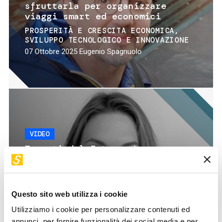
sfruttarla per organizzare
viaggi smart ed economici
PROSPERITÀ E CRESCITA ECONOMICA
SVILUPPO TECNOLOGICO E INNOVAZIONE
07 Ottobre 2025
Eugenio Spagnuolo
VIDEO
Tessuti del Futuro: La
Rivoluzione Sostenibile
della Moda
AMBIENTE
Questo sito web utilizza i cookie
30 Settembre 2025
Sarah Luksic
Utilizziamo i cookie per personalizzare contenuti ed
annunci, per fornire funzionalità dei social media e per