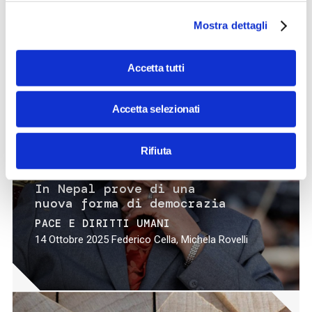
futuro
AMBIENTE
SVILUPPO TECNOLOGICO E
Mostra dettagli
INNOVAZIONE
16 Settembre 2025
Sergio Matteo Savaresi
Accetta tutti
Accetta selezionati
Rifiuta
ARTICOLO
In Nepal prove di una
nuova forma di democrazia
PACE E DIRITTI UMANI
14 Ottobre 2025
Federico Cella, Michela Rovelli