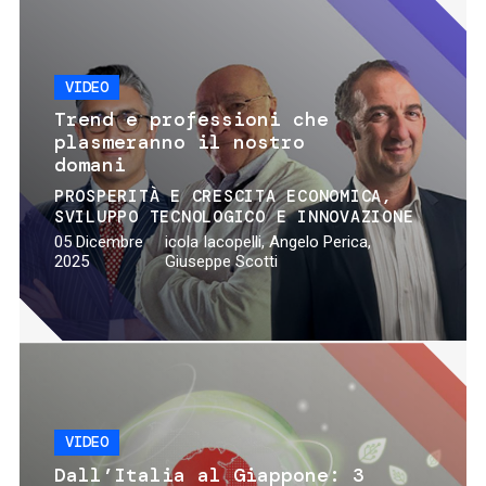
VIDEO
Trend e professioni che
plasmeranno il nostro
domani
PROSPERITÀ E CRESCITA ECONOMICA
SVILUPPO TECNOLOGICO E INNOVAZIONE
05 Dicembre
icola Iacopelli, Angelo Perica,
2025
Giuseppe Scotti
VIDEO
Dall’Italia al Giappone: 3