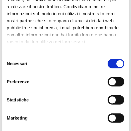
analizzare il nostro traffico. Condividiamo inoltre
informazioni sul modo in cui utilizzi il nostro sito con i
nostri partner che si occupano di analisi dei dati web,
pubblicità e social media, i quali potrebbero combinarle
VIDEO
con altre informazioni che hai fornito loro o che hanno
Cervello in modalità
raccolto dal tuo utilizzo dei loro servizi.
aereo: riscoprire il
benessere digitale
Selezione
23 Settembre 2025
Alessio Carciofi
Necessari
del
consenso
Preferenze
Statistiche
VIDEO
Marketing
Una nuova visione della
mobilità nella città del