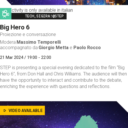
This activity is only available in italian
Image
TECH,SIGIRA!@STEP
Big Hero 6
Proiezione e conversazione
Modera
Massimo Temporelli
accompagnato da
Giorgio Metta
e
Paolo Rocco
21 Mar 2024 / 19:00 - 22:00
STEP is presenting a special evening dedicated to the film “Big
Hero 6”, from Don Hall and Chris Williams. The audience will then
have the opportunity to interact and contribute to the debate,
enriching the experience with questions and reflections.
VIDEO AVAILABLE