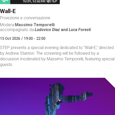
TECH,SIGIRA!@STEP
Wall-E
Proiezione e conversazione
Modera
Massimo Temporelli
accompagnato da
Ludovico Diaz
and
Luca Foresti
15 Oct 2026 / 19:00 - 22:00
STEP presents a special evening dedicated to “Wall-E,” directed
by Andrew Stanton. The screening will be followed by a
discussion moderated by Massimo Temporelli, featuring special
guests.