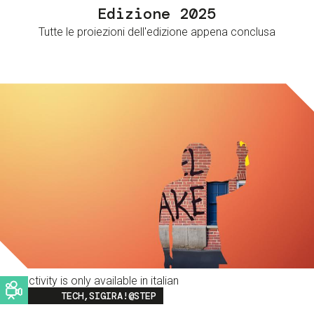
Edizione 2025
Tutte le proiezioni dell'edizione appena conclusa
This activity is only available in italian
Image
TECH,SIGIRA!@STEP