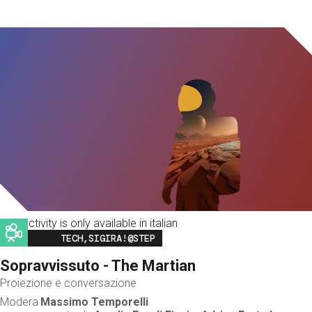
This activity is only available in italian
Image
TECH,SIGIRA!@STEP
Sopravvissuto - The Martian
Proiezione e conversazione
Modera
Massimo Temporelli