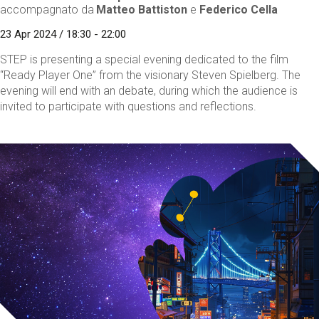
accompagnato da
Matteo Battiston
e
Federico Cella
23 Apr 2024 / 18:30 - 22:00
STEP is presenting a special evening dedicated to the film
“Ready Player One” from the visionary Steven Spielberg. The
evening will end with an debate, during which the audience is
invited to participate with questions and reflections.