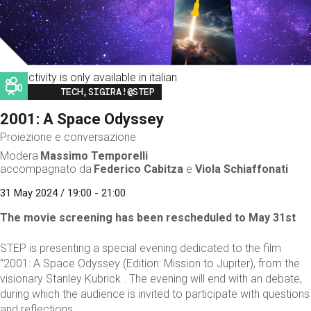
This activity is only available in italian
Image
TECH,SIGIRA!@STEP
2001: A Space Odyssey
Proiezione e conversazione
Modera
Massimo Temporelli
accompagnato da
Federico Cabitza
e
Viola Schiaffonati
31 May 2024 / 19:00 - 21:00
The movie screening has been rescheduled to May 31st
STEP is presenting a special evening dedicated to the film
“2001: A Space Odyssey (Edition: Mission to Jupiter), from the
visionary Stanley Kubrick . The evening will end with an debate,
during which the audience is invited to participate with questions
and reflections.