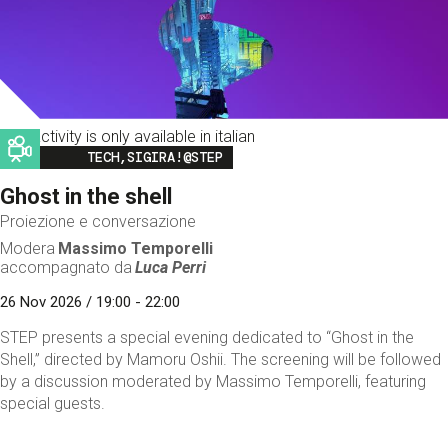
This activity is only available in italian
Image
TECH,SIGIRA!@STEP
Ghost in the shell
Proiezione e conversazione
Modera
Massimo Temporelli
accompagnato da
Luca Perri
26 Nov 2026 / 19:00 - 22:00
STEP presents a special evening dedicated to “Ghost in the
Shell,” directed by Mamoru Oshii. The screening will be followed
by a discussion moderated by Massimo Temporelli, featuring
special guests.