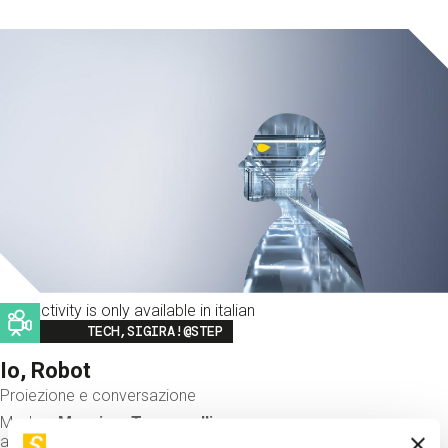
This activity is only available in italian
Image
TECH,SIGIRA!@STEP
Io, Robot
Proiezione e conversazione
Modera
Massimo Temporelli
accompagnato da
Giulia Belgiovine e Salvatore Majorana