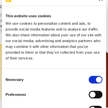
29 May 2025 / 18:30 - 22:00
STEP presenta una serata speciale dedicata a "Io, Robot",
This website uses cookies
diretto da Alex Proyas.
Subito dopo la proiezione integrale
We use cookies to personalise content and ads, to
seguirà una conversazione
moderata da Massimo
provide social media features and to analyse our traffic.
Temporelli con la partecipazione di ospiti d'eccezione.
We also share information about your use of our site with
our social media, advertising and analytics partners who
may combine it with other information that you’ve
provided to them or that they’ve collected from your use
of their services.
Consent
Necessary
Selection
Preferences