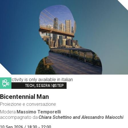
This activity is only available in italian
Image
TECH,SIGIRA!@STEP
Bicentennial Man
Proiezione e conversazione
Modera
Massimo Temporelli
accompagnato da
Chiara Schettino and
Alessandro Maiocchi
10 Sep 2026 / 18:30 - 22:00