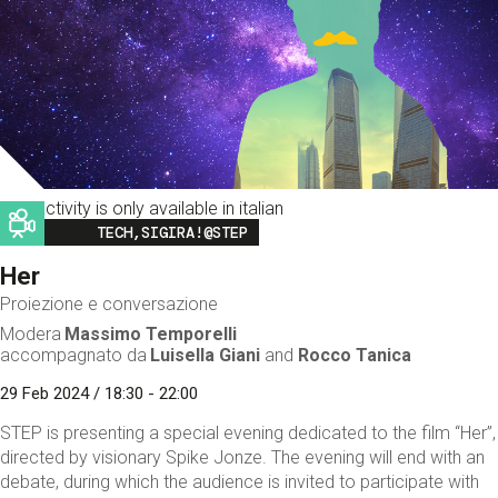
This activity is only available in italian
Image
TECH,SIGIRA!@STEP
Her
Proiezione e conversazione
Modera
Massimo Temporelli
accompagnato da
Luisella Giani
and
Rocco Tanica
29 Feb 2024 / 18:30 - 22:00
STEP is presenting a special evening dedicated to the film “Her”,
directed by visionary Spike Jonze. The evening will end with an
debate, during which the audience is invited to participate with