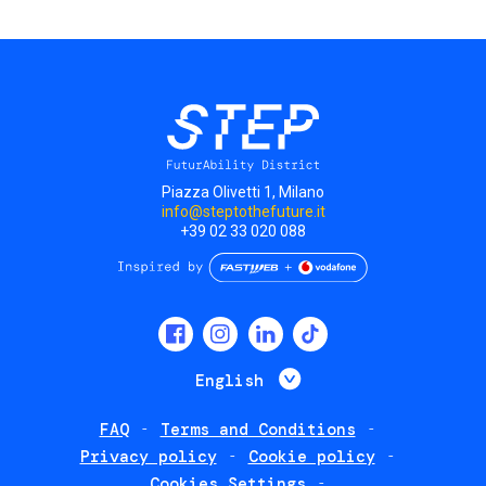
page
Piazza Olivetti 1, Milano
info@steptothefuture.it
+39 02 33 020 088
Social
menu
List additional 
English
FAQ
Terms and Conditions
Footer
Privacy policy
Cookie policy
policies
Cookies Settings