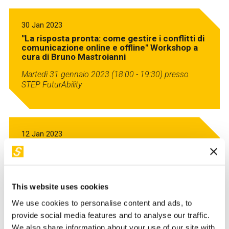
30 Jan 2023
"La risposta pronta: come gestire i conflitti di
comunicazione online e offline" Workshop a
cura di Bruno Mastroianni
Martedì 31 gennaio 2023 (18:00 - 19:30)
presso
STEP FuturAbility
12 Jan 2023
"L’importanza del purpose per i talenti del
futuro" Workshop a cura di Francesco
Guidara
Giovedì, 12 gennaio 2023 (18:00 - 19:30) presso
This website uses cookies
STEP FuturAbility District – Milano
We use cookies to personalise content and ads, to
provide social media features and to analyse our traffic.
We also share information about your use of our site with