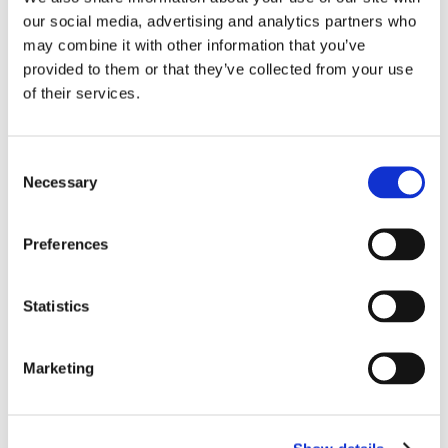
our social media, advertising and analytics partners who
14 Dec 2022
may combine it with other information that you’ve
"Metaverso. Ci stiamo davvero capendo
provided to them or that they’ve collected from your use
qualcosa?" Workshop a cura di Antonio Faraldi
of their services.
Mercoledì, 14 dicembre 2022 (17:30 - 19:00) presso
STEP FuturAbility District – Milano
Consent
Necessary
Selection
13 Dec 2022
Preferences
"Lo scenario del presente e i paradigmi del
futuro" Workshop a cura di Francesco
Morace
Statistics
Martedì, 13 dicembre 2022 (17:30 - 19:00) presso
STEP FuturAbility District – Milano
Marketing
28 Nov 2022