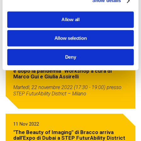
Show details
"Lavorare con il futuro" Workshop a cura di
Roberto Poli
Allow all
Mercoledì, 30 novembre 2022 (17:30 - 19:00) presso
STEP FuturAbility District – Milano
Allow selection
Deny
21 Nov 2022
"La competenza digitale degli studenti prima
e dopo la pandemia" Workshop a cura di
Marco Gui e Giulia Assirelli
Martedì, 22 novembre 2022 (17:30 - 19:00) presso
STEP FuturAbility District – Milano
11 Nov 2022
"The Beauty of Imaging" di Bracco arriva
dall’Expo di Dubai a STEP FuturAbility District