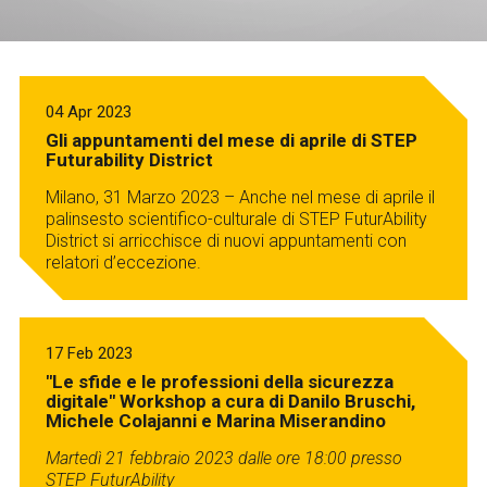
Services and accessibility
Tickets
Contact us
FAQs
04 Apr 2023
Gli appuntamenti del mese di aprile di STEP
Futurability District
Milano, 31 Marzo 2023 – Anche nel mese di aprile il
palinsesto scientifico-culturale di STEP FuturAbility
District si arricchisce di nuovi appuntamenti con
relatori d’eccezione.
17 Feb 2023
"Le sfide e le professioni della sicurezza
digitale" Workshop a cura di Danilo Bruschi,
Michele Colajanni e Marina Miserandino
Martedì 21 febbraio 2023 dalle ore 18:00
presso
STEP FuturAbility