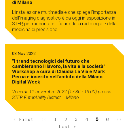
di Milano
L’installazione multimediale che spiega l’importanza
dell’imaging diagnostico è da oggi in esposizione in
STEP, per raccontare il futuro della radiologia e della
medicina di precisione
08 Nov 2022
"I trend tecnologici del futuro che
cambieranno il lavoro, la vita e la società"
Workshop a cura di Claudia La Via e Mark
Perna e inserito nell’ambito della Milano
Digital Week
Venerdì, 11 novembre 2022 (17:30 - 19:00) presso
STEP FuturAbility District – Milano
Pagination
First
« First
Previous
‹‹
Page
1
Page
2
Page
3
Page
4
Current
5
Page
6
Next
››
page
page
Last
Last »
page
page